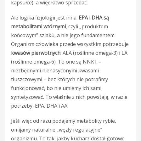
kapsułce), a więc łatwo sprzedać.
Ale logika fizjologii jest inna.
EPA i DHA są
metabolitami wtórnymi
, czyli „produktem
końcowym” szlaku, a nie jego fundamentem.
Organizm człowieka przede wszystkim potrzebuje
kwasów pierwotnych
: ALA (roślinne omega‑3) i LA
(roślinne omega‑6). To one są NNKT –
niezbędnymi nienasyconymi kwasami
tłuszczowymi – bez których nie potrafimy
funkcjonować, bo nie umiemy ich sami
syntetyzować. To właśnie z nich powstają, w razie
potrzeby, EPA, DHA i AA.
Jeśli więc od razu podajemy metabolity rybie,
omijamy naturalne „węzły regulacyjne”
organizmu. To tak, jakby kucharz dostał gotowe