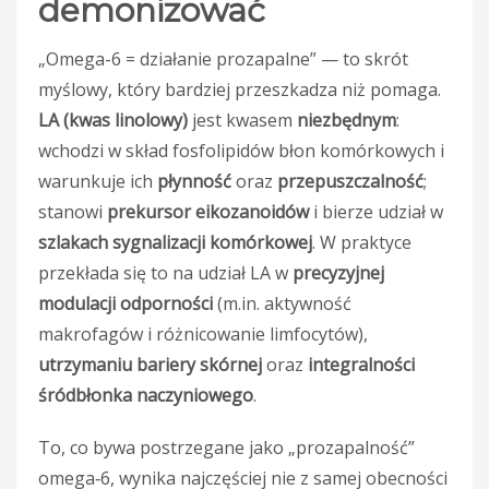
demonizować
„Omega-6 = działanie prozapalne” — to skrót
myślowy, który bardziej przeszkadza niż pomaga.
LA (kwas linolowy)
jest kwasem
niezbędnym
:
wchodzi w skład fosfolipidów błon komórkowych i
warunkuje ich
płynność
oraz
przepuszczalność
;
stanowi
prekursor eikozanoidów
i bierze udział w
szlakach sygnalizacji komórkowej
. W praktyce
przekłada się to na udział LA w
precyzyjnej
modulacji odporności
(m.in. aktywność
makrofagów i różnicowanie limfocytów),
utrzymaniu bariery skórnej
oraz
integralności
śródbłonka naczyniowego
.
To, co bywa postrzegane jako „prozapalność”
omega‑6, wynika najczęściej nie z samej obecności