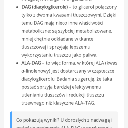
DAG (diacyloglicerole)
– to glicerol połączony
tylko z dwoma kwasami tłuszczowymi. Dzięki
temu DAG mają nieco inne właściwości
metaboliczne: są szybciej metabolizowane,
mniej chętnie odkładane w tkance
tłuszczowej i sprzyjają lepszemu
wykorzystaniu tłuszczu jako paliwa.
ALA-DAG
– to więc forma, w której ALA (kwas
α-linolenowy) jest dostarczany w cząsteczce
diacyloglicerolu. Badania sugerują, że taka
postać sprzyja bardziej efektywnemu
utlenianiu tłuszczów i redukcji tłuszczu
trzewnego niż klasyczne ALA-TAG.
Co pokazują wyniki? U dorosłych z nadwagą i
otyłością podawanie ALA-DAG w porównaniu