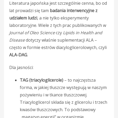
Literatura japońska jest szczególnie cenna, bo od
lat prowadzi się tam
badania interwencyjne z
udziałem ludzi
, a nie tylko eksperymenty
laboratoryjne. Wiele z tych prac publikowanych w
Journal of Oleo Science
czy
Lipids in Health and
Disease
dotyczy właśnie suplementacji ALA –
często w formie estrów diacyloglicerolowych, czyli
ALA-DAG
.
Dla jasności:
TAG (triacyloglicerole)
– to najczęstsza
forma, w jakiej tłuszcze występują w naszym
pożywieniu i w tkance tłuszczowej.
Triacyloglicerol składa się z glicerolu i trzech
kwasów tłuszczowych. To podstawowy
„magazyn energii” w organizmie.