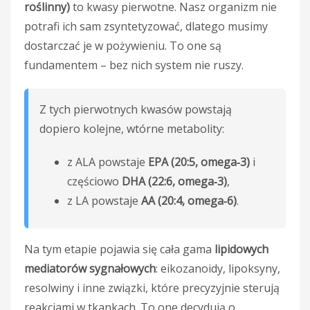
roślinny)
to kwasy pierwotne. Nasz organizm nie
potrafi ich sam zsyntetyzować, dlatego musimy
dostarczać je w pożywieniu. To one są
fundamentem – bez nich system nie ruszy.
Z tych pierwotnych kwasów powstają
dopiero kolejne, wtórne metabolity:
z ALA powstaje
EPA (20:5, omega‑3)
i
częściowo
DHA (22:6, omega‑3)
,
z LA powstaje
AA (20:4, omega‑6)
.
Na tym etapie pojawia się cała gama
lipidowych
mediatorów sygnałowych
: eikozanoidy, lipoksyny,
resolwiny i inne związki, które precyzyjnie sterują
reakcjami w tkankach. To one decydują o