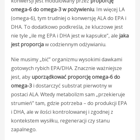
konwersji jest modulowany przez
proporcję
omega-6 do omega-3 w pożywieniu
. Im więcej LA
(omega-6), tym trudniej o konwersję ALA do EPA i
DHA. To dodatkowo podkreśla, że kluczowe jest
nie tyle „ile mg EPA i DHA jest w kapsułce”, ale
jaka
jest proporcja
w codziennym odżywianiu.
Nie musimy „bić” organizmu wysokimi dawkami
gotowych rybich EPA/DHA. Znacznie ważniejsze
jest, aby
uporządkować proporcję omega-6 do
omega-3
i dostarczyć substrat pierwotny w
postaci ALA. Wtedy metabolizm sam „przekieruje
strumień” tam, gdzie potrzeba – do produkcji EPA
i DHA, ale w ilości kontrolowanej i zgodnej z
kontekstem wysiłku, regeneracji czy stanu
zapalnego.