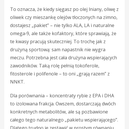
To oznacza, że kiedy sięgasz po olej lniany, oliwę z
oliwek czy mieszankę olejów tłoczonych na zimno,
dostajesz „pakiet” – nie tylko ALA, LA i naturalne
omega‑9, ale także kofaktory, które sprawiają, że
te kwasy pracują skuteczniej. To trochę jak z
drużyną sportową: sam napastnik nie wygra
meczu. Potrzebna jest cała drużyna wspierających
zawodników. Taką rolę pełnią tokoferole,
fitosterole i polifenole – to oni „grają razem” z
NNKT.
Dla porównania – koncentraty rybie z EPA i DHA
to izolowana frakcja. Owszem, dostarczają dwóch
konkretnych metabolitów, ale są pozbawione
całego tego naturalnego „pakietu wspierającego”.
Dlatego trudno je zestawić w prostym równaniu