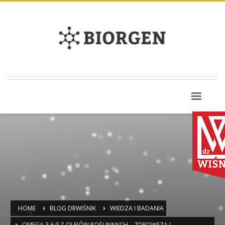
HOME
BLOG DRWIŚNIK
WIEDZA I BADANIA
OMEGA 3.6.9 Z OLEJÓW ROŚLINNYCH – ZDROWSZA I