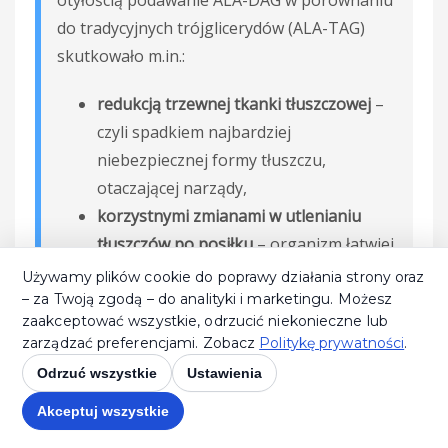
do tradycyjnych trójglicerydów (ALA-TAG)
skutkowało m.in.:
redukcją trzewnej tkanki tłuszczowej
–
czyli spadkiem najbardziej
niebezpiecznej formy tłuszczu,
otaczającej narządy,
korzystnymi zmianami w utlenianiu
tłuszczów po posiłku
– organizm łatwiej
sięgał po tłuszcz jako źródło energii,
Używamy plików cookie do poprawy działania strony oraz
poprawą parametrów lipidowych krwi
–
– za Twoją zgodą – do analityki i marketingu. Możesz
zaakceptować wszystkie, odrzucić niekonieczne lub
obniżeniem poziomu triglicerydów.
zarządzać preferencjami. Zobacz
Politykę prywatności
.
Odrzuć wszystkie
Ustawienia
Z punktu widzenia praktyka, trenera czy fizjologa
Akceptuj wszystkie
wysiłku, to coś więcej niż tylko „suplement omega-