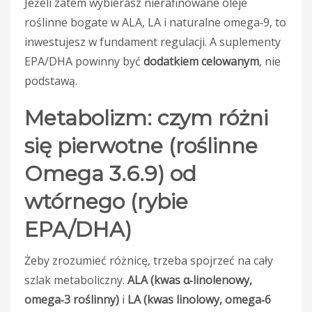
Jeżeli zatem wybierasz nierafinowane oleje
roślinne bogate w ALA, LA i naturalne omega‑9, to
inwestujesz w fundament regulacji. A suplementy
EPA/DHA powinny być
dodatkiem celowanym
, nie
podstawą.
Metabolizm: czym różni
się pierwotne (roślinne
Omega 3.6.9) od
wtórnego (rybie
EPA/DHA)
Żeby zrozumieć różnicę, trzeba spojrzeć na cały
szlak metaboliczny.
ALA (kwas α‑linolenowy,
omega‑3 roślinny)
i
LA (kwas linolowy, omega‑6