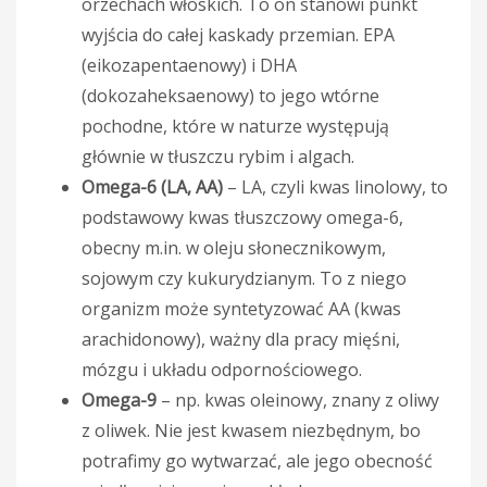
orzechach włoskich. To on stanowi punkt
wyjścia do całej kaskady przemian. EPA
(eikozapentaenowy) i DHA
(dokozaheksaenowy) to jego wtórne
pochodne, które w naturze występują
głównie w tłuszczu rybim i algach.
Omega-6 (LA, AA)
– LA, czyli kwas linolowy, to
podstawowy kwas tłuszczowy omega-6,
obecny m.in. w oleju słonecznikowym,
sojowym czy kukurydzianym. To z niego
organizm może syntetyzować AA (kwas
arachidonowy), ważny dla pracy mięśni,
mózgu i układu odpornościowego.
Omega-9
– np. kwas oleinowy, znany z oliwy
z oliwek. Nie jest kwasem niezbędnym, bo
potrafimy go wytwarzać, ale jego obecność