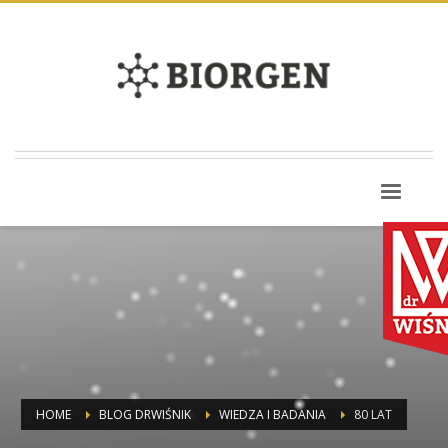
HOME
BLOG DRWIŚNIK
WIEDZA I BADANIA
80 LAT