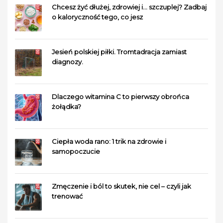
Chcesz żyć dłużej, zdrowiej i… szczuplej? Zadbaj
o kaloryczność tego, co jesz
Jesień polskiej piłki. Tromtadracja zamiast
diagnozy.
Dlaczego witamina C to pierwszy obrońca
żołądka?
Ciepła woda rano: 1 trik na zdrowie i
samopoczucie
Zmęczenie i ból to skutek, nie cel – czyli jak
trenować