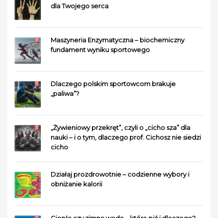
dla Twojego serca
Maszyneria Enzymatyczna – biochemiczny
fundament wyniku sportowego
Dlaczego polskim sportowcom brakuje
„paliwa”?
„Żywieniowy przekręt”, czyli o „cicho sza” dla
nauki – i o tym, dlaczego prof. Cichosz nie siedzi
cicho
Działaj prozdrowotnie – codzienne wybory i
obniżanie kalorii
Ciepła czy zimna woda – którą pić i dlaczego?