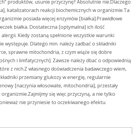
ych” produktów, usunie przyczynę? Absolutnie nie.Dlaczego
a], katalizatorach reakcji biochemicznych w organizmie.Ta
rganizmie posiada więcej enzymów [białka].Prawidłowe
czek białka. Dostateczna [optymalna] ich ilość
alergii. Kiedy zostaną spełnione wszystkie warunki
ie występuje. Dlatego min. należy zadbać o składniki
ce, sprawne mitochondria, z czym wiąże się dobre
ośnych i limfatycznych]. Zawsze należy dbać o odpowiednią
ektóre z nich.Z własnego doświadczenia badawczego wiem,
składniki przemiany glukozy w energię, regularnie
lenowy [naczynia włosowate, mitochondria], przestały
organizmie.Zajmijmy się więc przyczyną, a nie tylko
onieważ nie przyniesie to oczekiwanego efektu.