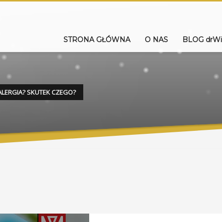
STRONA GŁÓWNA
O NAS
BLOG drWi
ALERGIA? SKUTEK CZEGO?