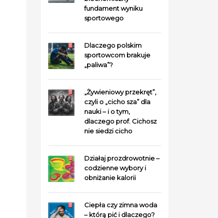
fundament wyniku
sportowego
Dlaczego polskim
sportowcom brakuje
„paliwa”?
„Żywieniowy przekręt”,
czyli o „cicho sza” dla
nauki – i o tym,
dlaczego prof. Cichosz
nie siedzi cicho
Działaj prozdrowotnie –
codzienne wybory i
obniżanie kalorii
Ciepła czy zimna woda
– którą pić i dlaczego?