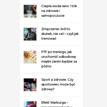
Ciepła woda rano: 1 trik
na zdrowie i
samopoczucie
Zmęczenie i ból to
skutek, nie cel – czyli jak
trenować
PTF po treningu: jak
uruchomić odbudowę
mięśni zanim będzie za
późno
Sport a zdrowie. Czy
sportowiec może być
zdrowy?
Efekt Warburga –