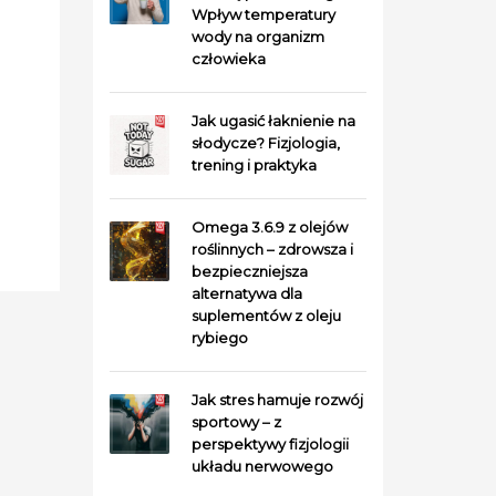
Wpływ temperatury
wody na organizm
człowieka
Jak ugasić łaknienie na
słodycze? Fizjologia,
trening i praktyka
Omega 3.6.9 z olejów
roślinnych – zdrowsza i
bezpieczniejsza
alternatywa dla
suplementów z oleju
rybiego
Jak stres hamuje rozwój
sportowy – z
perspektywy fizjologii
układu nerwowego