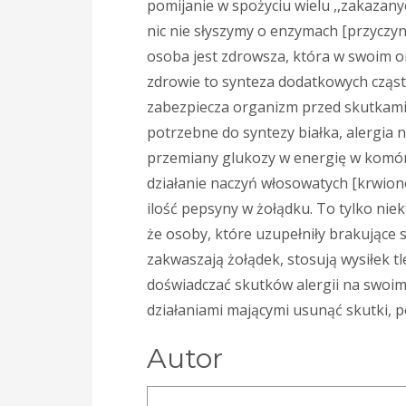
pomijanie w spożyciu wielu ,,zakazan
nic nie słyszymy o enzymach [przyczyn
osoba jest zdrowsza, która w swoim o
zdrowie to synteza dodatkowych cząste
zabezpiecza organizm przed skutkami 
potrzebne do syntezy białka, alergia n
przemiany glukozy w energię w komór
działanie naczyń włosowatych [krwion
ilość pepsyny w żołądku. To tylko ni
że osoby, które uzupełniły brakujące 
zakwaszają żołądek, stosują wysiłek t
doświadczać skutków alergii na swoim 
działaniami mającymi usunąć skutki, p
Autor