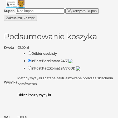
sprayu
Kupon:
BIORGEN
Wykorzystaj kupon
100ml
Zaktualizuj koszyk
Podsumowanie koszyka
Kwota
65,00
zł
Odbiór osobisty
InPost Paczkomat 24/7
InPost Paczkomat 24/7 COD
Metody wysyłki zostaną zaktualizowane podczas składania
Wysyłka
zamówienia.
Oblicz koszty wysyłki
VAT
0,00
zł