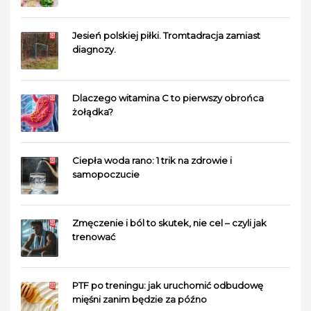
Jesień polskiej piłki. Tromtadracja zamiast
diagnozy.
Dlaczego witamina C to pierwszy obrońca
żołądka?
Ciepła woda rano: 1 trik na zdrowie i
samopoczucie
Zmęczenie i ból to skutek, nie cel – czyli jak
trenować
PTF po treningu: jak uruchomić odbudowę
mięśni zanim będzie za późno