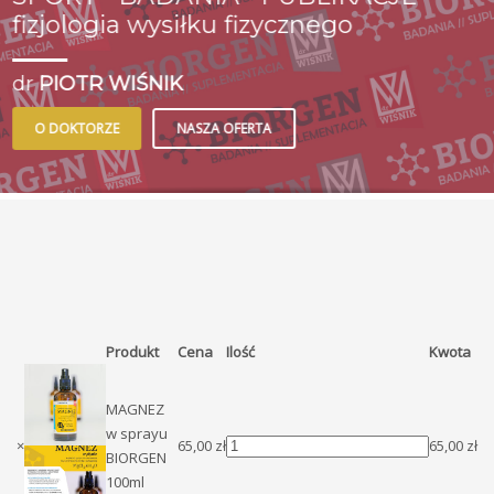
fizjologia wysiłku fizycznego
dr
PIOTR WIŚNIK
O DOKTORZE
NASZA OFERTA
Produkt
Cena
Ilość
Kwota
MAGNEZ
w sprayu
ilość
×
65,00
zł
65,00
zł
BIORGEN
MAGNEZ
100ml
w