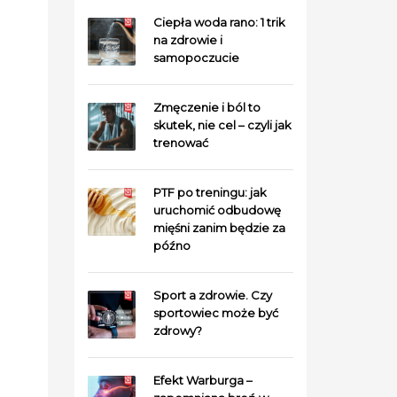
Ciepła woda rano: 1 trik
na zdrowie i
samopoczucie
Zmęczenie i ból to
skutek, nie cel – czyli jak
trenować
PTF po treningu: jak
uruchomić odbudowę
mięśni zanim będzie za
późno
Sport a zdrowie. Czy
sportowiec może być
zdrowy?
Efekt Warburga –