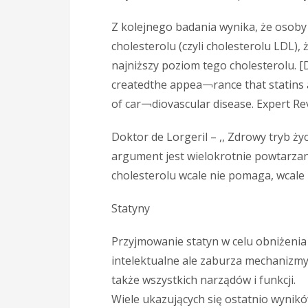
Z kolejnego badania wynika, że osoby 
cholesterolu (czyli cholesterolu LDL),
najniższy poziom tego cholesterolu. 
createdthe appea￢rance that statins a
of car￢diovascular disease. Expert Rev
Doktor de Lorgeril – ,, Zdrowy tryb ż
argument jest wielokrotnie powtarzan
cholesterolu wcale nie pomaga, wcale
Statyny
Przyjmowanie statyn w celu obniżenia 
intelektualne ale zaburza mechanizm
także wszystkich narządów i funkcji.
Wiele ukazujących się ostatnio wynik