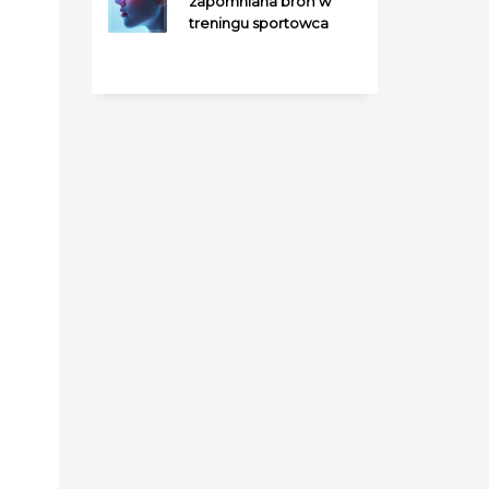
zapomniana broń w
treningu sportowca