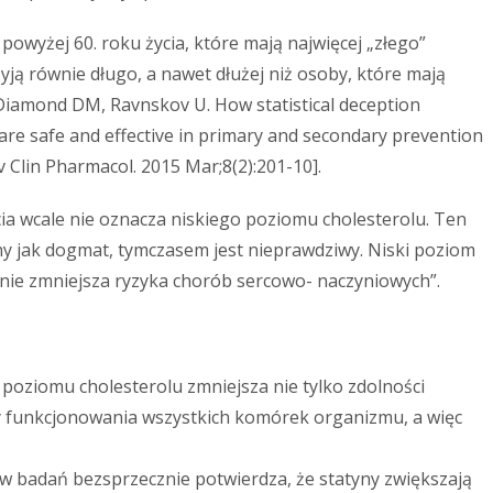
powyżej 60. roku życia, które mają najwięcej „złego”
 żyją równie długo, a nawet dłużej niż osoby, które mają
[Diamond DM, Ravnskov U. How statistical deception
re safe and effective in primary and secondary prevention
 Clin Pharmacol. 2015 Mar;8(2):201-10].
ycia wcale nie oznacza niskiego poziomu cholesterolu. Ten
y jak dogmat, tymczasem jest nieprawdziwy. Niski poziom
 nie zmniejsza ryzyka chorób sercowo- naczyniowych”.
poziomu cholesterolu zmniejsza nie tylko zdolności
y funkcjonowania wszystkich komórek organizmu, a więc
ów badań bezsprzecznie potwierdza, że statyny zwiększają