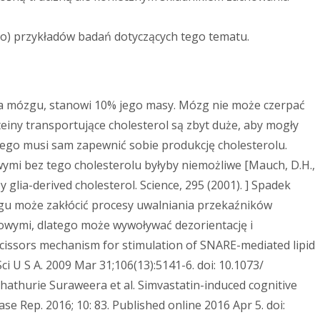
użo) przykładów badań dotyczących tego tematu.
la mózgu, stanowi 10% jego masy. Mózg nie może czerpać
teiny transportujące cholesterol są zbyt duże, aby mogły
ego musi sam zapewnić sobie produkcję cholesterolu.
mi bez tego cholesterolu byłyby niemożliwe [Mauch, D.H.,
glia-derived cholesterol. Science, 295 (2001). ] Spadek
gu może zakłócić procesy uwalniania przekaźników
wymi, dlatego może wywoływać dezorientację i
 scissors mechanism for stimulation of SNARE-mediated lipid
ci U S A. 2009 Mar 31;106(13):5141-6. doi: 10.1073/
athurie Suraweera et al. Simvastatin-induced cognitive
se Rep. 2016; 10: 83. Published online 2016 Apr 5. doi: