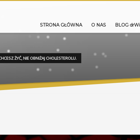
STRONA GŁÓWNA
O NAS
BLOG drWi
CHCESZ ŻYĆ, NIE OBNIŻAJ CHOLESTEROLU.