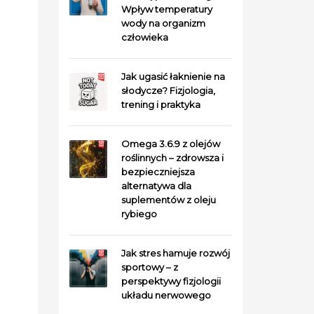
Wpływ temperatury
wody na organizm
człowieka
Jak ugasić łaknienie na
słodycze? Fizjologia,
trening i praktyka
Omega 3.6.9 z olejów
roślinnych – zdrowsza i
bezpieczniejsza
alternatywa dla
suplementów z oleju
rybiego
Jak stres hamuje rozwój
sportowy – z
perspektywy fizjologii
układu nerwowego