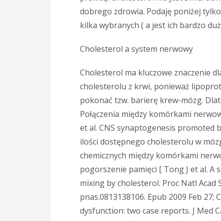
dobrego zdrowia. Podaję poniżej tylko
kilka wybranych ( a jest ich bardzo d
Cholesterol a system nerwowy
Cholesterol ma kluczowe znaczenie d
cholesterolu z krwi, ponieważ lipopro
pokonać tzw. barierę krew-mózg. Dlat
Połączenia między komórkami nerwowy
et al. CNS synaptogenesis promoted by 
ilości dostępnego cholesterolu w móz
chemicznych między komórkami nerwo
pogorszenie pamięci [ Tong J et al. A
mixing by cholesterol. Proc Natl Acad S
pnas.0813138106. Epub 2009 Feb 27; Ch
dysfunction: two case reports. J Med Ca