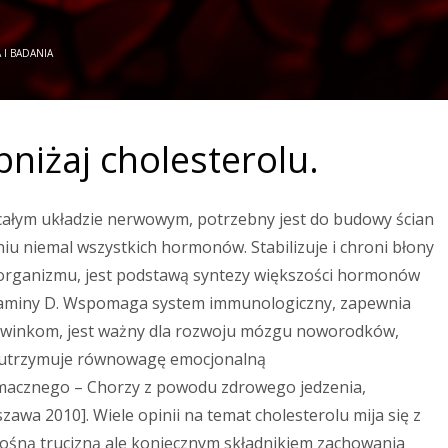
 I BADANIA
bniżaj cholesterolu.
całym układzie nerwowym, potrzebny jest do budowy ścian
iu niemal wszystkich hormonów. Stabilizuje i chroni błony
organizmu, jest podstawą syntezy większości hormonów
itaminy D. Wspomaga system immunologiczny, zapewnia
rwinkom, jest ważny dla rozwoju mózgu noworodków,
 utrzymuje równowagę emocjonalną
Smacznego – Chorzy z powodu zdrowego jedzenia,
wa 2010]. Wiele opinii na temat cholesterolu mija się z
onośną trucizną ale koniecznym składnikiem zachowania