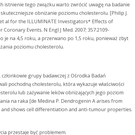
h istnienie tego związku warto zwrócić uwagę na badanie
 skuteczniejsze obniżanie poziomu cholesterolu. [Philip J.
et al for the ILLUMINATE Investigators* Effects of
or Coronary Events. N Engl J Med. 2007; 357:2109-
je na 4,5 roku, a przerwano po 1,5 roku, ponieważ zbyt
żania poziomu cholesterolu.
ot, członkowie grupy badawczej z Ośrodka Badań
wali pochodną cholesterolu, która wykazuje właściwości
terolu lub zażywanie leków obniżających jego poziom
ania na raka [de Medina P. Dendrogenin A arises from
and shows cell differentiation and anti-tumour properties.
życia przestaje być problemem.