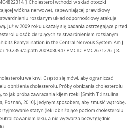
4822314. ]. Cholesterol wchodzi w skład otoczki
czającej włókna nerwowe), zapewniającej prawidłowy
stwardnieniu rozsianym układ odpornościowy atakuje
ą. Już w 2009 roku ukazały się badania ostrzegające przed
sterol u osób cierpiących ze stwardnieniem rozsianym
nhibits Remyelination in the Central Nervous System. Am J
doi: 10.2353/ajpath.2009.080947 PMCID: PMC2671276. ] 8.
lesterolu we krwi. Często się mówi, aby ograniczać
elu obniżenia cholesterolu. Próby obniżania cholesterolu
, to jak próba zawracania kijem rzeki [Smith T :Insulina
za, Poznań, 2010]. Jedynym sposobem, aby zmusić wątrobę,
przyjmowanie statyn (leki obniżające poziom cholesterolu
neutralizowaniem leku, a nie wytwarza bezwzględnie
u.