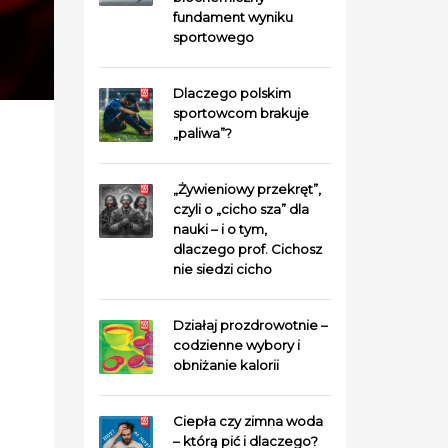
fundament wyniku
sportowego
Dlaczego polskim
sportowcom brakuje
„paliwa”?
„Żywieniowy przekręt”,
czyli o „cicho sza” dla
nauki – i o tym,
dlaczego prof. Cichosz
nie siedzi cicho
Działaj prozdrowotnie –
codzienne wybory i
obniżanie kalorii
Ciepła czy zimna woda
– którą pić i dlaczego?