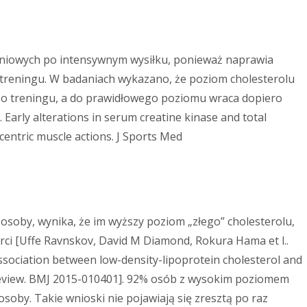
niowych po intensywnym wysiłku, ponieważ naprawia
 treningu. W badaniach wykazano, że poziom cholesterolu
po treningu, a do prawidłowego poziomu wraca dopiero
. Early alterations in serum creatine kinase and total
ccentric muscle actions. J Sports Med
osoby, wynika, że im wyższy poziom „złego” cholesterolu,
rci [Uffe Ravnskov, David M Diamond, Rokura Hama et l..
association between low-density-lipoprotein cholesterol and
c review. BMJ 2015-010401]. 92% osób z wysokim poziomem
 osoby. Takie wnioski nie pojawiają się zresztą po raz