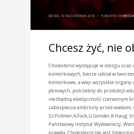
ŚRODA, 10 PAŹDZIERNIKA 2018
/
PUBLISHED IN
WIEDZA
Chcesz żyć, nie o
Cholesterol występuje w mózgu oraz 
komórkowych, bierze udział w tworzen
komórkowe, a więc wszystkie organy 
płciowych, potrzebny do produkcji w
niezbędną elastyczność czerwonym k
zabezpiecza embriony przed wadami,
[U.Pollmer,A.Fock,U.Gonder,K.Haug: 
Państwowy Instytut Wydawniczy, Warsza
prawdą. Cholesterol nie jest śmierci