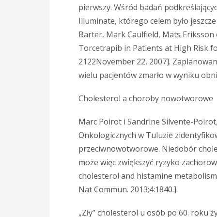
pierwszy. Wśród badań podkreślającyc
Illuminate, którego celem było jeszcze
Barter, Mark Caulfield, Mats Eriksson 
Torcetrapib in Patients at High Risk f
2122November 22, 2007]. Zaplanowano 
wielu pacjentów zmarło w wyniku obni
Cholesterol a choroby nowotworowe
Marc Poirot i Sandrine Silvente-Poir
Onkologicznych w Tuluzie zidentyfiko
przeciwnowotworowe. Niedobór choles
może więc zwiększyć ryzyko zachorow
cholesterol and histamine metabolism 
Nat Commun. 2013;4:1840.].
„Zły” cholesterol u osób po 60. roku 