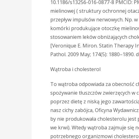
10.1186/s13256-016-0877-8 PMCID: PMC
mielinowej ( struktury ochronnej ota
przepływ impulsów nerwowych. Np. w 
komórki produkujące otoczkę mielinow
stosowaniem leków obniżających chole
[Veronique E. Miron. Statin Therapy I
Pathol. 2009 May; 174(5): 1880–1890. 
Wątroba i cholesterol
To wątroba odpowiada za obecność cho
spożywanie tłuszczów zwierzęcych w c
poprzez dietę z niską jego zawartością
nasz cichy zabójca, Oficyna Wydawnic
by nie produkowała cholesterolu jest 
we krwi). Wtedy wątroba zajmuje się 
potrzebnego organizmowi cholesterol