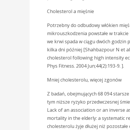
Cholesterol a mięśnie
Potrzebny do odbudowy włókien mięś
mikrouszkodzenia powstałe w trakcie
we krwi spada w ciągu dwóch godzin 
kilka dni później [Shahbazpour N et al
cholesterol following high intensity e
Phys Fitness. 2004 Jun;44(2):193-9. ].
Mniej cholesterolu, więcej zgonów
Z badań, obejmujących 68 094 starsze 
tym niższe ryzyko przedwczesnej śmie
Lack of an association or an inverse 
mortality in the elderly: a systemati
cholesterolu żyje dłużej niż pozostałe