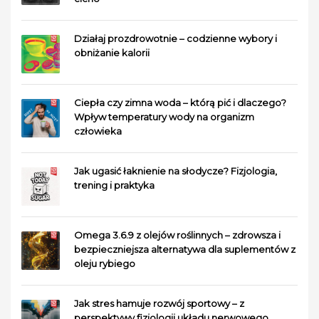
Działaj prozdrowotnie – codzienne wybory i
obniżanie kalorii
Ciepła czy zimna woda – którą pić i dlaczego?
Wpływ temperatury wody na organizm
człowieka
Jak ugasić łaknienie na słodycze? Fizjologia,
trening i praktyka
Omega 3.6.9 z olejów roślinnych – zdrowsza i
bezpieczniejsza alternatywa dla suplementów z
oleju rybiego
Jak stres hamuje rozwój sportowy – z
perspektywy fizjologii układu nerwowego