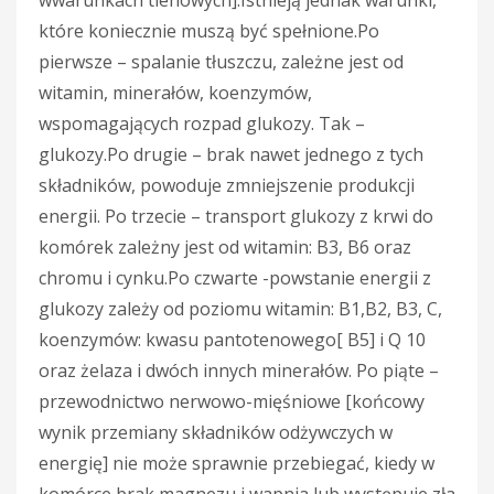
które koniecznie muszą być spełnione.Po
pierwsze – spalanie tłuszczu, zależne jest od
witamin, minerałów, koenzymów,
wspomagających rozpad glukozy. Tak –
glukozy.Po drugie – brak nawet jednego z tych
składników, powoduje zmniejszenie produkcji
energii. Po trzecie – transport glukozy z krwi do
komórek zależny jest od witamin: B3, B6 oraz
chromu i cynku.Po czwarte -powstanie energii z
glukozy zależy od poziomu witamin: B1,B2, B3, C,
koenzymów: kwasu pantotenowego[ B5] i Q 10
oraz żelaza i dwóch innych minerałów. Po piąte –
przewodnictwo nerwowo-mięśniowe [końcowy
wynik przemiany składników odżywczych w
energię] nie może sprawnie przebiegać, kiedy w
komórce brak magnezu i wapnia lub występuje zła