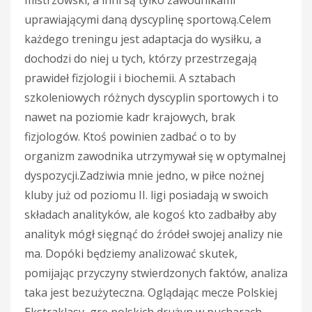
uprawiającymi daną dyscyplinę sportową.Celem
każdego treningu jest adaptacja do wysiłku, a
dochodzi do niej u tych, którzy przestrzegają
prawideł fizjologii i biochemii. A sztabach
szkoleniowych różnych dyscyplin sportowych i to
nawet na poziomie kadr krajowych, brak
fizjologów. Ktoś powinien zadbać o to by
organizm zawodnika utrzymywał się w optymalnej
dyspozycji.Zadziwia mnie jedno, w piłce nożnej
kluby już od poziomu II. ligi posiadają w swoich
składach analityków, ale kogoś kto zadbałby aby
analityk mógł sięgnąć do źródeł swojej analizy nie
ma. Dopóki będziemy analizować skutek,
pomijając przyczyny stwierdzonych faktów, analiza
taka jest bezużyteczna. Oglądając mecze Polskiej
Ekstraklasy, grę polskich drużyn w pucharach