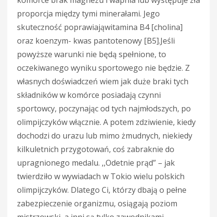
proporcja między tymi minerałami. Jego
skuteczność poprawiająwitamina B4 [cholina]
oraz koenzym- kwas pantotenowy [B5].Jeśli
powyższe warunki nie będą spełnione, to
oczekiwanego wyniku sportowego nie będzie. Z
własnych doświadczeń wiem jak duże braki tych
składników w komórce posiadają czynni
sportowcy, poczynając od tych najmłodszych, po
olimpijczyków włącznie. A potem zdziwienie, kiedy
dochodzi do urazu lub mimo żmudnych, niekiedy
kilkuletnich przygotowań, coś zabraknie do
upragnionego medalu. ,,Odetnie prąd” – jak
twierdziło w wywiadach w Tokio wielu polskich
olimpijczyków. Dlatego Ci, którzy dbają o pełne
zabezpieczenie organizmu, osiągają poziom
mistrzowski, a inni są tylko zawodnikami