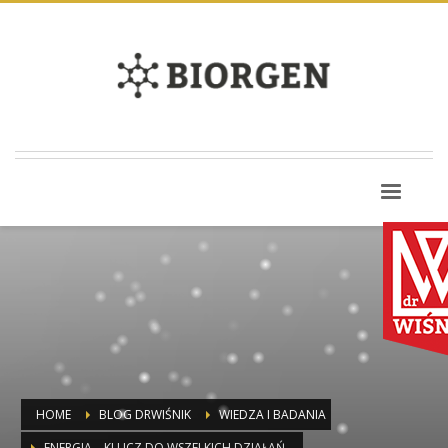
HOME
BLOG DRWIŚNIK
WIEDZA I BADANIA
ENERGIA – KLUCZ DO WSZELKICH DZIAŁAŃ.