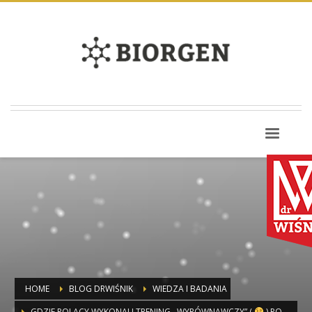
HOME
BLOG DRWIŚNIK
WIEDZA I BADANIA
GDZIE POLACY WYKONALI TRENING ,,WYRÓWNAWCZY” (
) PO