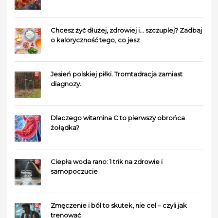
Chcesz żyć dłużej, zdrowiej i… szczuplej? Zadbaj
o kaloryczność tego, co jesz
Jesień polskiej piłki. Tromtadracja zamiast
diagnozy.
Dlaczego witamina C to pierwszy obrońca
żołądka?
Ciepła woda rano: 1 trik na zdrowie i
samopoczucie
Zmęczenie i ból to skutek, nie cel – czyli jak
trenować