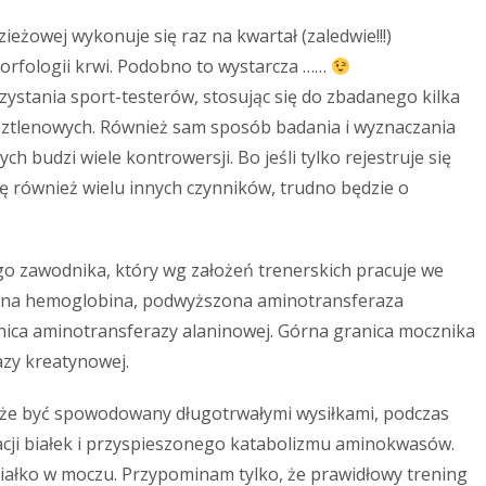
ieżowej wykonuje się raz na kwartał (zaledwie!!!)
orfologii krwi. Podobno to wystarcza ……
stania sport-testerów, stosując się do zbadanego kilka
eztlenowych. Również sam sposób badania i wyznaczania
 budzi wiele kontrowersji. Bo jeśli tylko rejestruje się
ię również wielu innych czynników, trudno będzie o
o zawodnika, który wg założeń trenerskich pracuje we
żona hemoglobina, podwyższona aminotransferaza
nica aminotransferazy alaninowej. Górna granica mocznika
azy kreatynowej.
że być spowodowany długotrwałymi wysiłkami, podczas
acji białek i przyspieszonego katabolizmu aminokwasów.
iałko w moczu. Przypominam tylko, że prawidłowy trening