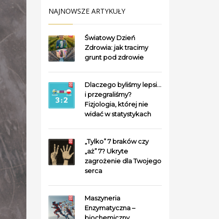
NAJNOWSZE ARTYKUŁY
Światowy Dzień
Zdrowia: jak tracimy
grunt pod zdrowie
Dlaczego byliśmy lepsi…
i przegraliśmy?
Fizjologia, której nie
widać w statystykach
„Tylko” 7 braków czy
„aż” 7? Ukryte
zagrożenie dla Twojego
serca
Maszyneria
Enzymatyczna –
biochemiczny