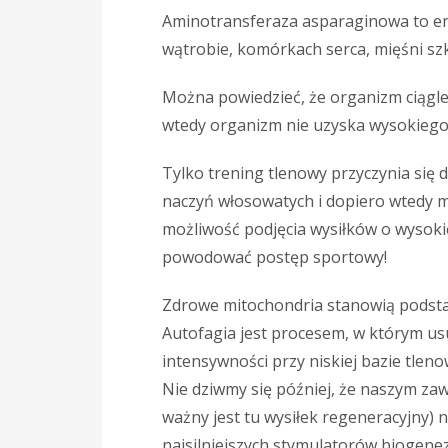
Aminotransferaza asparaginowa to en
wątrobie, komórkach serca, mięśni sz
Można powiedzieć, że organizm ciągle
wtedy organizm nie uzyska wysokiego 
Tylko trening tlenowy przyczynia się
naczyń włosowatych i dopiero wtedy m
możliwość podjęcia wysiłków o wysokiej
powodować postęp sportowy!
Zdrowe mitochondria stanowią podst
Autofagia jest procesem, w którym u
intensywności przy niskiej bazie tle
Nie dziwmy się później, że naszym za
ważny jest tu wysiłek regeneracyjny) n
najsilniejszych stymulatorów biogene