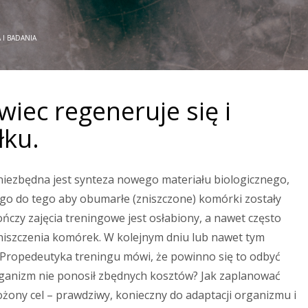
 I BADANIA
iec regeneruje się i
łku.
niezbędna jest synteza nowego materiału biologicznego,
go do tego aby obumarłe (zniszczone) komórki zostały
czy zajęcia treningowe jest osłabiony, a nawet często
niszczenia komórek. W kolejnym dniu lub nawet tym
Propedeutyka treningu mówi, że powinno się to odbyć
ganizm nie ponosił zbędnych kosztów? Jak zaplanować
ożony cel – prawdziwy, konieczny do adaptacji organizmu i