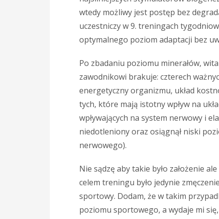
wtedy możliwy jest postęp bez degra
uczestniczy w 9. treningach tygodniow
optymalnego poziom adaptacji bez uw
Po zbadaniu poziomu minerałów, wita
zawodnikowi brakuje: czterech ważny
energetyczny organizmu, układ kostno
tych, które mają istotny wpływ na u
wpływających na system nerwowy i el
niedotleniony oraz osiągnął niski poz
nerwowego).
Nie sądzę aby takie było założenie al
celem treningu było jedynie zmęczenie.
sportowy. Dodam, że w takim przypadk
poziomu sportowego, a wydaje mi się