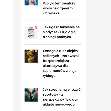
Wpływ temperatury
wody na organizm
człowieka
Jak ugasić łaknienie na
słodycze? Fizjologia,
trening i praktyka
Omega 3.6.9 z olejów
roślinnych – zdrowsza i
bezpieczniejsza
alternatywa dla
suplementów z oleju
rybiego
Jak stres hamuje rozwój
sportowy – z
perspektywy fizjologii
układu nerwowego