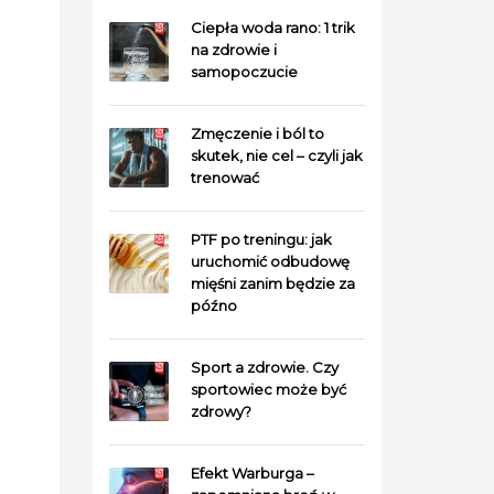
Ciepła woda rano: 1 trik
na zdrowie i
samopoczucie
Zmęczenie i ból to
skutek, nie cel – czyli jak
trenować
PTF po treningu: jak
uruchomić odbudowę
mięśni zanim będzie za
późno
Sport a zdrowie. Czy
sportowiec może być
zdrowy?
Efekt Warburga –