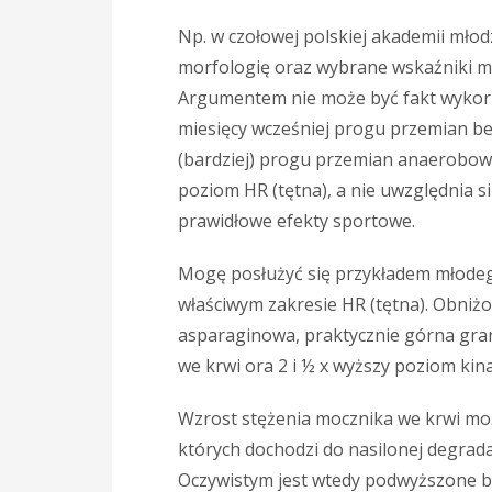
Np. w czołowej polskiej akademii młodz
morfologię oraz wybrane wskaźniki m
Argumentem nie może być fakt wykorzy
miesięcy wcześniej progu przemian b
(bardziej) progu przemian anaerobowych
poziom HR (tętna), a nie uwzględnia s
prawidłowe efekty sportowe.
Mogę posłużyć się przykładem młodeg
właściwym zakresie HR (tętna). Obni
asparaginowa, praktycznie górna gra
we krwi ora 2 i ½ x wyższy poziom kin
Wzrost stężenia mocznika we krwi mo
których dochodzi do nasilonej degrad
Oczywistym jest wtedy podwyższone b