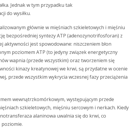
ałka. Jednak w tym przypadku tak
cji do wysiłku.
alizowanym głównie w mięśniach szkieletowych i mięśniu
cję bezpośredniej syntezy ATP (adenozynotrifosforan) z
jej aktywności jest spowodowane: niszczeniem błon
onym poziomem ATP (to jedyny związek energetyczny
nów wapnia (przede wszystkim) oraz tworzeniem się
wności kinazy kreatynowej we krwi, są przydatne w ocenie
ej, przede wszystkim wykrycia wczesnej fazy przeciążenia
nzymem wewnątrzkomórkowym, występującym przede
ięśniach szkieletowych, mięśniu sercowym i nerkach. Kiedy
notransferaza alaninowa uwalnia się do krwi, co
 poziomie.