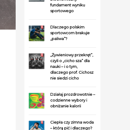
fundament wyniku
sportowego
Dlaczego polskim
sportowcom brakuje
„paliwa”?
„Żywieniowy przekręt”,
czyli o „cicho sza” dla
nauki – i o tym,
dlaczego prof. Cichosz
nie siedzi cicho
Działaj prozdrowotnie –
codzienne wybory i
obniżanie kalorii
Ciepła czy zimna woda
– którą pić i dlaczego?