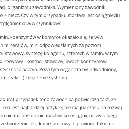
dacji organizmu zawodnika. Wymieniony zawodnik
o + mecz. Czy w tym przypadku możliwe jest osiągnięciu
zględnienia w/w czynników?.
min, koenzymów w komórce okazało się, że w/w
ch minerałów, min. odpowiedzialnych za poziom
- stawowy, syntezę kolagenu, czterech witamin, w tym
kład nerwowy i kostno- stawowy, dwóch koenzymów
astyczność naczyń. Poza tym organizm był odwodniony,
iom reakcji ( zmęczenie systemu
e akurat przypadek tego zawodnika potwierdza fakt, że
 I co jest najbardziej przykre, nie ma już czasu na rozwój
u nie ma absolutnie możliwości osiągnięcia wysokiego
, że tworzenie akademii sportowych powinno takiemu