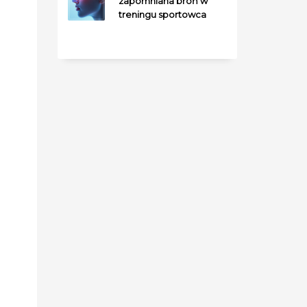
zapomniana broń w
treningu sportowca