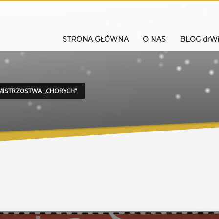
STRONA GŁÓWNA
O NAS
BLOG drWi
MISTRZOSTWA ,,CHORYCH”