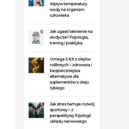
Wpływ temperatury
wody na organizm
człowieka
Jak ugasić łaknienie na
słodycze? Fizjologia,
trening i praktyka
Omega 3.6.9 z olejów
roślinnych – zdrowsza i
bezpieczniejsza
alternatywa dla
suplementów z oleju
rybiego
Jak stres hamuje rozwój
sportowy – z
perspektywy fizjologii
układu nerwowego