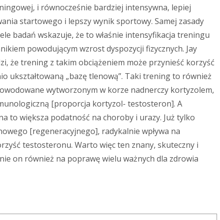
ingowej, i równocześnie bardziej intensywna, lepiej
ania startowego i lepszy wynik sportowy. Samej zasady
le badań wskazuje, że to właśnie intensyfikacja treningu
nikiem powodującym wzrost dyspozycji fizycznych. Jay
zi, że trening z takim obciążeniem może przynieść korzyść
io ukształtowaną „bazę tlenową”. Taki trening to również
powodowane wytworzonym w korze nadnerczy kortyzolem,
unologiczną [proporcja kortyzol- testosteron]. A
to większa podatność na choroby i urazy. Już tylko
nowego [regeneracyjnego], radykalnie wpływa na
orzyść testosteronu. Warto więc ten znany, skuteczny i
nie on również na poprawę wielu ważnych dla zdrowia