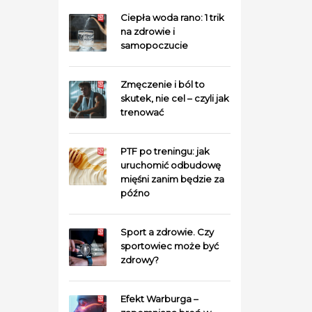
Ciepła woda rano: 1 trik
na zdrowie i
samopoczucie
Zmęczenie i ból to
skutek, nie cel – czyli jak
trenować
PTF po treningu: jak
uruchomić odbudowę
mięśni zanim będzie za
późno
Sport a zdrowie. Czy
sportowiec może być
zdrowy?
Efekt Warburga –