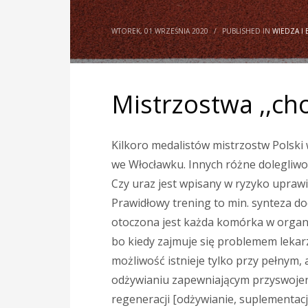
WTOREK, 01 WRZEŚNIA 2020
/
PUBLISHED IN
WIEDZA I 
Mistrzostwa ,,ch
Kilkoro medalistów mistrzostw Polski w
we Włocławku. Innych różne dolegliwoś
Czy uraz jest wpisany w ryzyko upraw
Prawidłowy trening to min. synteza d
otoczona jest każda komórka w organi
bo kiedy zajmuje się problemem lekarz
możliwość istnieje tylko przy pełnym
odżywianiu zapewniającym przyswojen
regeneracji [odżywianie, suplementacja