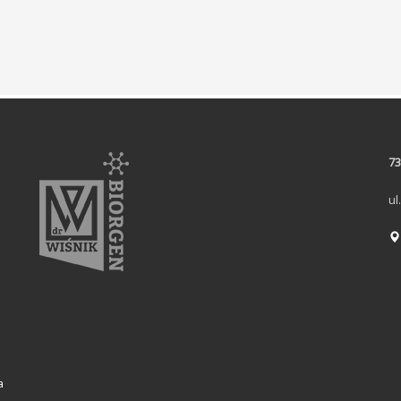
73
ul
a