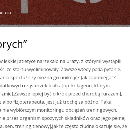
BADANIA
orych”
 lekkiej atletyce narzekało na urazy, z którymi wystąpili
ci ze startu wyeliminowały. Zawsze wtedy pada pytanie.
iania sportu? Czy można go uniknąć? Jak zapobiegać?
odatkowych cząsteczek białka[np. kolagenu, którym
zmie].Zawsze lepiej być o krok przed chorobą [urazem],
 albo fizjoterapeuta, jest już trochę za późno. Taka
, a nie wybiórczym monitoringu obciążeń treningowych,
ie przez organizm spożytych składników oraz jego pełnej
, sen, trening tlenowy].Jakże często złudne okazuje się, że