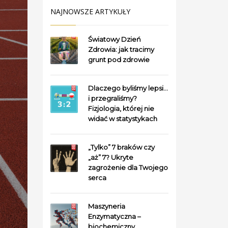
NAJNOWSZE ARTYKUŁY
Światowy Dzień
Zdrowia: jak tracimy
grunt pod zdrowie
Dlaczego byliśmy lepsi…
i przegraliśmy?
Fizjologia, której nie
widać w statystykach
„Tylko” 7 braków czy
„aż” 7? Ukryte
zagrożenie dla Twojego
serca
Maszyneria
Enzymatyczna –
biochemiczny