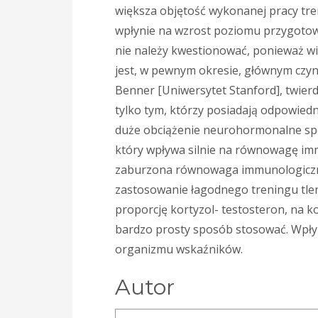
większa objętość wykonanej pracy tren
wpłynie na wzrost poziomu przygotow
nie należy kwestionować, ponieważ wie
jest, w pewnym okresie, głównym czyn
Benner [Uniwersytet Stanford], twierd
tylko tym, którzy posiadają odpowiedn
duże obciążenie neurohormonalne s
który wpływa silnie na równowagę imm
zaburzona równowaga immunologiczna 
zastosowanie łagodnego treningu tle
proporcję kortyzol- testosteron, na k
bardzo prosty sposób stosować. Wpły
organizmu wskaźników.
Autor