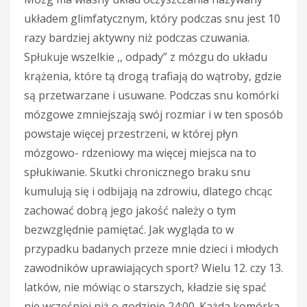
układem glimfatycznym, który podczas snu jest 10
razy bardziej aktywny niż podczas czuwania.
Spłukuje wszelkie ,, odpady” z mózgu do układu
krążenia, które tą drogą trafiają do wątroby, gdzie
są przetwarzane i usuwane. Podczas snu komórki
mózgowe zmniejszają swój rozmiar i w ten sposób
powstaje więcej przestrzeni, w której płyn
mózgowo- rdzeniowy ma więcej miejsca na to
spłukiwanie. Skutki chronicznego braku snu
kumulują się i odbijają na zdrowiu, dlatego chcąc
zachować dobrą jego jakość należy o tym
bezwzględnie pamiętać. Jak wygląda to w
przypadku badanych przeze mnie dzieci i młodych
zawodników uprawiających sport? Wielu 12. czy 13.
latków, nie mówiąc o starszych, kładzie się spać
nie wcześniej niż o godzinie 24:00. Każda komórka