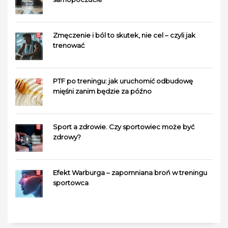
Zmęczenie i ból to skutek, nie cel – czyli jak
trenować
PTF po treningu: jak uruchomić odbudowę
mięśni zanim będzie za późno
Sport a zdrowie. Czy sportowiec może być
zdrowy?
Efekt Warburga – zapomniana broń w treningu
sportowca