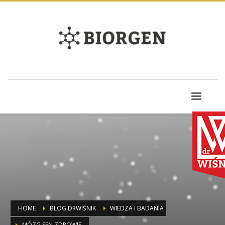
HOME
BLOG DRWIŚNIK
WIEDZA I BADANIA
MÓZG SEN ZDROWIE