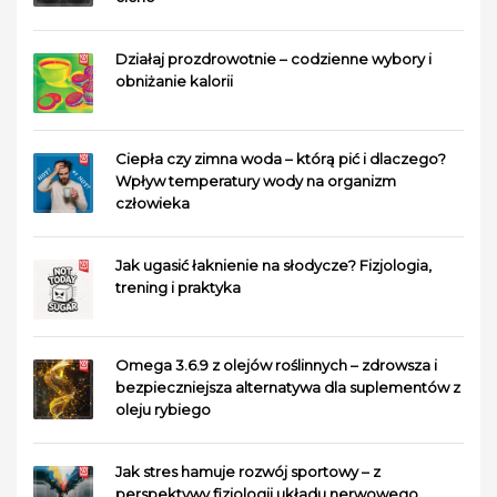
Działaj prozdrowotnie – codzienne wybory i
obniżanie kalorii
Ciepła czy zimna woda – którą pić i dlaczego?
Wpływ temperatury wody na organizm
człowieka
Jak ugasić łaknienie na słodycze? Fizjologia,
trening i praktyka
Omega 3.6.9 z olejów roślinnych – zdrowsza i
bezpieczniejsza alternatywa dla suplementów z
oleju rybiego
Jak stres hamuje rozwój sportowy – z
perspektywy fizjologii układu nerwowego