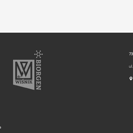
73
ul
a