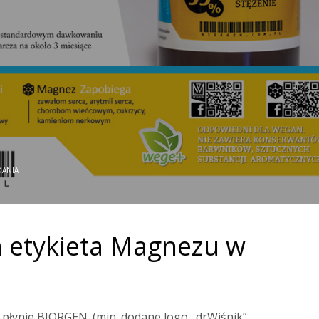
DANIA
 etykieta Magnezu w
płynie BIORGEN. (min. dodane logo „drWiśnik”