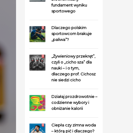
fundament wyniku
sportowego
Dlaczego polskim
sportowcom brakuje
„paliwa”?
„Żywieniowy przekręt”,
czyli o „cicho sza” dla
nauki – i o tym,
dlaczego prof. Cichosz
nie siedzi cicho
Działaj prozdrowotnie –
codzienne wybory i
obniżanie kalorii
Ciepła czy zimna woda
– którą pić i dlaczego?