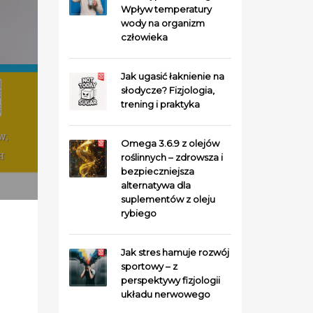
Wpływ temperatury
wody na organizm
człowieka
Jak ugasić łaknienie na
słodycze? Fizjologia,
trening i praktyka
Omega 3.6.9 z olejów
roślinnych – zdrowsza i
bezpieczniejsza
alternatywa dla
suplementów z oleju
rybiego
Jak stres hamuje rozwój
sportowy – z
perspektywy fizjologii
układu nerwowego