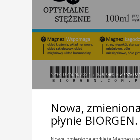
PIĄTEK, 13 GRUDNIA 2019
/
PUBLISHED IN
WIEDZA I BA
Nowa, zmieniona
płynie BIORGEN.
Nowa, zmieniona etykieta Magnezu w 