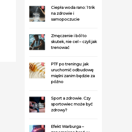
Ciepła woda rano: 1 trik
na zdrowie i
samopoczucie
Zmęczenie i ból to
skutek, nie cel – czyli jak
trenować
PTF po treningu: jak
uruchomić odbudowę
mięśni zanim będzie za
późno
Sport a zdrowie. Czy
sportowiec może być
zdrowy?
Efekt Warburga –