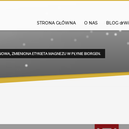
STRONA GŁÓWNA
O NAS
BLOG drWi
NOWA, ZMIENIONA ETYKIETA MAGNEZU W PŁYNIE BIORGEN.