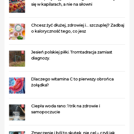
się w kapilarach, a nie na siłowni
Chcesz żyć dłużej, zdrowiej i… szczuplej? Zadbaj
o kaloryczność tego, co jesz
Jesień polskiej piłki. Tromtadracja zamiast
diagnozy.
Dlaczego witamina C to pierwszy obrońca
żołądka?
Ciepła woda rano: 1 trik na zdrowie i
samopoczucie
Zmęczenie i ból to skutek, nie cel – czyli jak