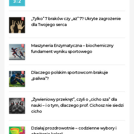
„Tylko” 7 braków czy „aż” 7? Ukryte zagrożenie
dla Twojego serca
Maszyneria Enzymatyczna – biochemiczny
fundament wyniku sportowego
Dlaczego polskim sportowcom brakuje
„paliwa”?
„Żywieniowy przekręt”, czyli o „cicho sza” dla
nauki – i o tym, dlaczego prof. Cichosz nie siedzi
cicho
Działaj prozdrowotnie – codzienne wybory i
obniżanie kalorii