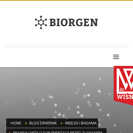
HOME
BLOG DRWIŚNIK
WIEDZA I BADANIA
PRAWDY I MITY O SUPLEMENTACJI PRZED ZŁAMANIEM