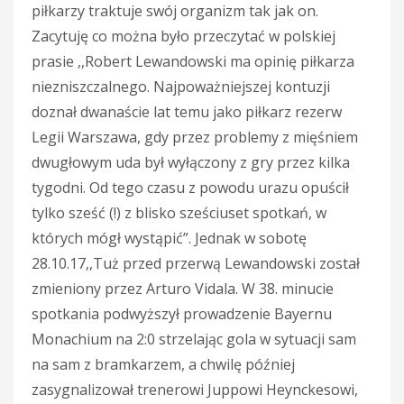
piłkarzy traktuje swój organizm tak jak on.
Zacytuję co można było przeczytać w polskiej
prasie ,,Robert Lewandowski ma opinię piłkarza
niezniszczalnego. Najpoważniejszej kontuzji
doznał dwanaście lat temu jako piłkarz rezerw
Legii Warszawa, gdy przez problemy z mięśniem
dwugłowym uda był wyłączony z gry przez kilka
tygodni. Od tego czasu z powodu urazu opuścił
tylko sześć (!) z blisko sześciuset spotkań, w
których mógł wystąpić”. Jednak w sobotę
28.10.17,,Tuż przed przerwą Lewandowski został
zmieniony przez Arturo Vidala. W 38. minucie
spotkania podwyższył prowadzenie Bayernu
Monachium na 2:0 strzelając gola w sytuacji sam
na sam z bramkarzem, a chwilę później
zasygnalizował trenerowi Juppowi Heynckesowi,