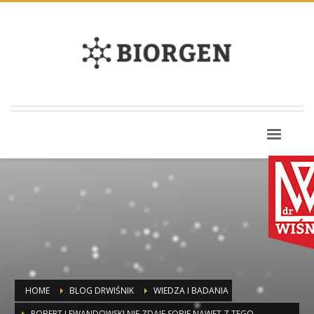
HOME
BLOG DRWIŚNIK
WIEDZA I BADANIA
ROBERT LEWANDOWSKI NIE ZDAJE SOBIE NAWET Z TEGO