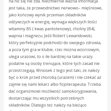
na nic się nie zda. Niezmiernie ważna informacja
jest taka, że przewodnictwo nerwowo– mięśniowe,
jako końcowy wynik przemian składników
odżywczych w energię, wymaga większych ilości
witaminy B5 ( kwas pantotenowy), choliny (B4),
wapnia i magnezu. Jeśli Robert Lewandowski,
który perfekcyjnie podchodzi do swojego zdrowia,
a poza tym gra w klubie, rzec można wzorcowym,
ulega urazowi, to o ile bardziej na takie urazy
podatne są osoby trenujące, które tych zasad nie
przestrzegają. Wniosek z tego jest taki, że należy
być o krok przed chorobą (urazem) i nie czekać aż
zajmie się nami lekarz albo fizjoterapeuta. Trzeba
dać organizmowi możliwość samokorygowania,
dostarczając mu wszystkich potrzebnych
składników. Dlatego też należy na bieżąco