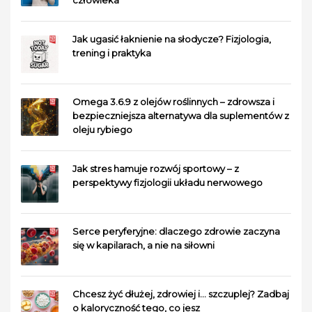
Jak ugasić łaknienie na słodycze? Fizjologia,
trening i praktyka
Omega 3.6.9 z olejów roślinnych – zdrowsza i
bezpieczniejsza alternatywa dla suplementów z
oleju rybiego
Jak stres hamuje rozwój sportowy – z
perspektywy fizjologii układu nerwowego
Serce peryferyjne: dlaczego zdrowie zaczyna
się w kapilarach, a nie na siłowni
Chcesz żyć dłużej, zdrowiej i… szczuplej? Zadbaj
o kaloryczność tego, co jesz