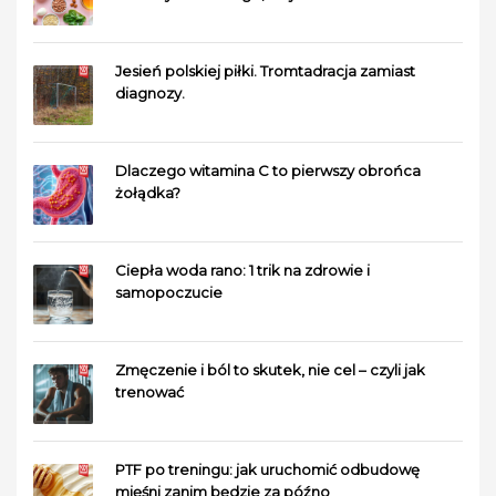
Jesień polskiej piłki. Tromtadracja zamiast
diagnozy.
Dlaczego witamina C to pierwszy obrońca
żołądka?
Ciepła woda rano: 1 trik na zdrowie i
samopoczucie
Zmęczenie i ból to skutek, nie cel – czyli jak
trenować
PTF po treningu: jak uruchomić odbudowę
mięśni zanim będzie za późno