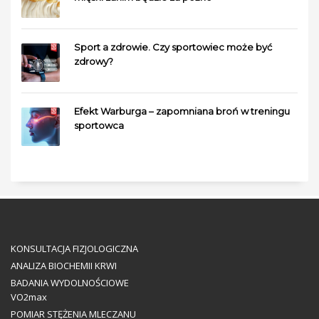
Sport a zdrowie. Czy sportowiec może być
zdrowy?
Efekt Warburga – zapomniana broń w treningu
sportowca
KONSULTACJA FIZJOLOGICZNA
ANALIZA BIOCHEMII KRWI
BADANIA WYDOLNOŚCIOWE
VO2max
POMIAR STĘŻENIA MLECZANU