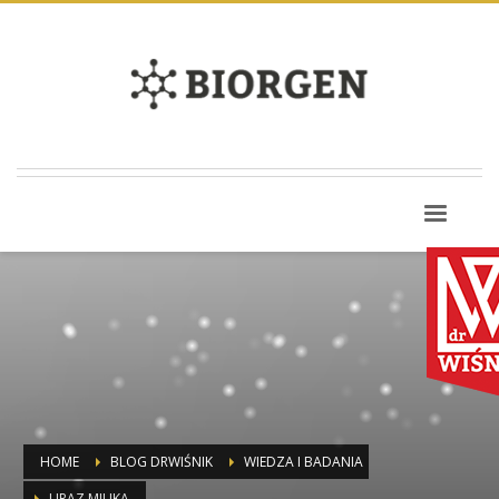
HOME
BLOG DRWIŚNIK
WIEDZA I BADANIA
URAZ MILIKA