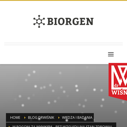
HOME
BLOG DRWIŚNIK
WIEDZA I BADANIA
W POGONI ZA WYNIKIEM – BEZ WZGLĘDU NA STAN ZDROWIA!