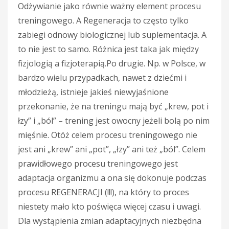
Odżywianie jako równie ważny element procesu
treningowego. A Regeneracja to często tylko
zabiegi odnowy biologicznej lub suplementacja. A
to nie jest to samo. Różnica jest taka jak między
fizjologią a fizjoterapią.Po drugie. Np. w Polsce, w
bardzo wielu przypadkach, nawet z dziećmi i
młodzieżą, istnieje jakieś niewyjaśnione
przekonanie, że na treningu mają być „krew, pot i
łzy” i „ból” – trening jest owocny jeżeli bolą po nim
mięśnie. Otóż celem procesu treningowego nie
jest ani „krew” ani „pot”, „łzy” ani też „ból”. Celem
prawidłowego procesu treningowego jest
adaptacja organizmu a ona się dokonuje podczas
procesu REGENERACJI (!!!), na który to proces
niestety mało kto poświęca więcej czasu i uwagi.
Dla wystąpienia zmian adaptacyjnych niezbędna