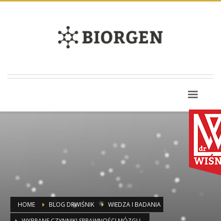
HOME
BLOG DRWIŚNIK
WIEDZA I BADANIA
WYBRANE CZYNNIKI SPRAWNOŚCI MÓZGU.