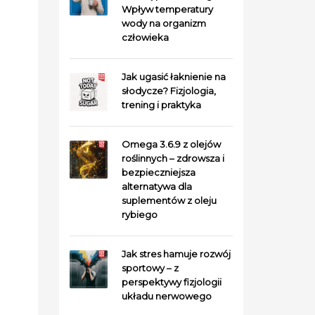
Wpływ temperatury
wody na organizm
człowieka
Jak ugasić łaknienie na
słodycze? Fizjologia,
trening i praktyka
Omega 3.6.9 z olejów
roślinnych – zdrowsza i
bezpieczniejsza
alternatywa dla
suplementów z oleju
rybiego
Jak stres hamuje rozwój
sportowy – z
perspektywy fizjologii
układu nerwowego