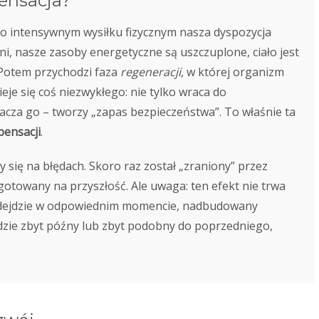
ensacja?
o intensywnym wysiłku fizycznym nasza dyspozycja
i, nasze zasoby energetyczne są uszczuplone, ciało jest
 Potem przychodzi faza
regeneracji
, w której organizm
ieje się coś niezwykłego: nie tylko wraca do
cza go – tworzy „zapas bezpieczeństwa”. To właśnie ta
ensacji
.
 się na błędach. Skoro raz został „zraniony” przez
ygotowany na przyszłość. Ale uwaga: ten efekt nie trwa
 nadejdzie w odpowiednim momencie, nadbudowany
będzie zbyt późny lub zbyt podobny do poprzedniego,