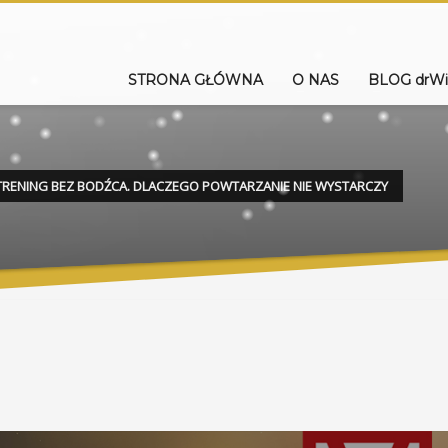
STRONA GŁÓWNA
O NAS
BLOG drWi
TRENING BEZ BODŹCA. DLACZEGO POWTARZANIE NIE WYSTARCZY