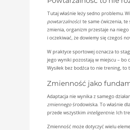
Powtarzalność to nie ro
Tutaj właśnie leży sedno problemu. W
powtarzalności
: te same ćwiczenia, te
zmienia, organizm przestaje na niego 
i oczekiwać, że dowiemy się czegoś n
W praktyce sportowej oznacza to stag
jego wyniki pozostają w miejscu – bo 
Wysiłek bez bodźca to nie trening, to
Zmienność jako fundam
Adaptacja nie wynika z samego działan
zmiennego
środowiska. To właśnie dlat
przede wszystkim
inteligentnie
. Ich t
Zmienność może dotyczyć wielu elem