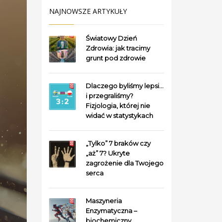
NAJNOWSZE ARTYKUŁY
Światowy Dzień
Zdrowia: jak tracimy
grunt pod zdrowie
Dlaczego byliśmy lepsi…
i przegraliśmy?
Fizjologia, której nie
widać w statystykach
„Tylko” 7 braków czy
„aż” 7? Ukryte
zagrożenie dla Twojego
serca
Maszyneria
Enzymatyczna –
biochemiczny