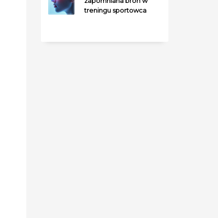
zapomniana broń w
treningu sportowca