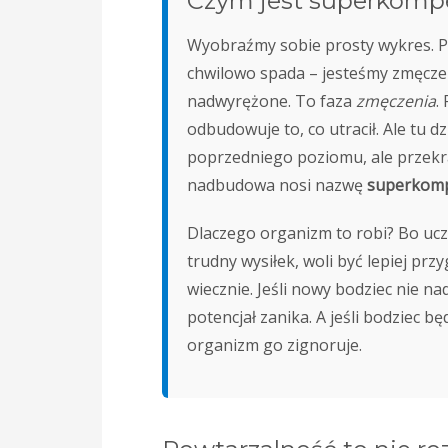
Czym jest superkomp
Wyobraźmy sobie prosty wykres. P
chwilowo spada – jesteśmy zmęczen
nadwyrężone. To faza
zmęczenia
.
odbudowuje to, co utracił. Ale tu dz
poprzedniego poziomu, ale przekra
nadbudowa nosi nazwę
superkomp
Dlaczego organizm to robi? Bo uczy
trudny wysiłek, woli być lepiej prz
wiecznie. Jeśli nowy bodziec nie
potencjał zanika. A jeśli bodziec 
organizm go zignoruje.