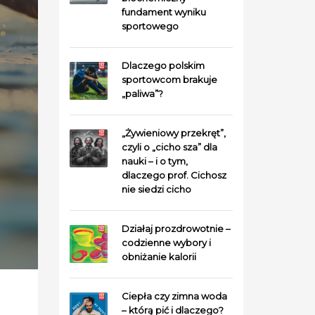
fundament wyniku
sportowego
Dlaczego polskim
sportowcom brakuje
„paliwa”?
„Żywieniowy przekręt”,
czyli o „cicho sza” dla
nauki – i o tym,
dlaczego prof. Cichosz
nie siedzi cicho
Działaj prozdrowotnie –
codzienne wybory i
obniżanie kalorii
Ciepła czy zimna woda
– którą pić i dlaczego?