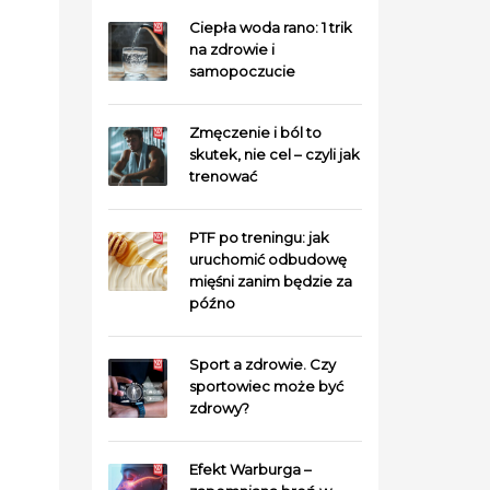
Ciepła woda rano: 1 trik
na zdrowie i
samopoczucie
Zmęczenie i ból to
skutek, nie cel – czyli jak
trenować
PTF po treningu: jak
uruchomić odbudowę
mięśni zanim będzie za
późno
Sport a zdrowie. Czy
sportowiec może być
zdrowy?
Efekt Warburga –