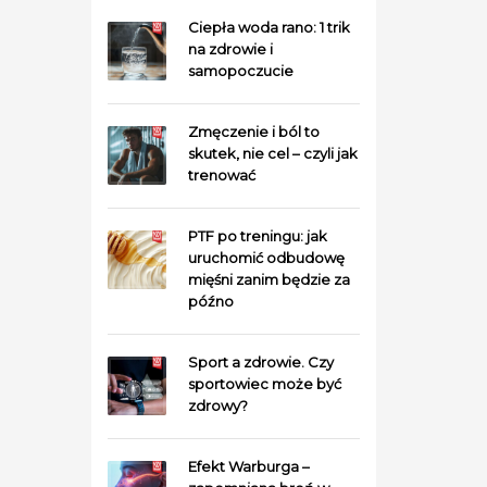
Ciepła woda rano: 1 trik
na zdrowie i
samopoczucie
Zmęczenie i ból to
skutek, nie cel – czyli jak
trenować
PTF po treningu: jak
uruchomić odbudowę
mięśni zanim będzie za
późno
Sport a zdrowie. Czy
sportowiec może być
zdrowy?
Efekt Warburga –