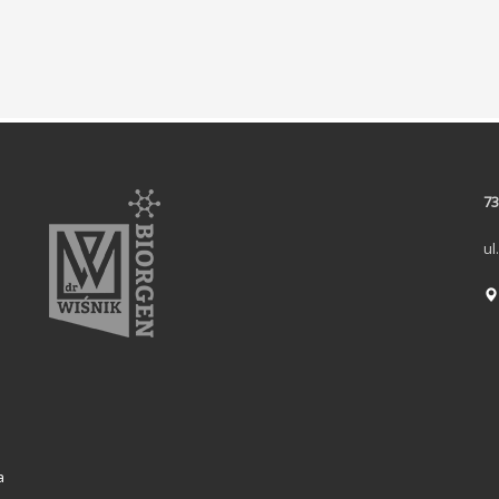
73
ul
a