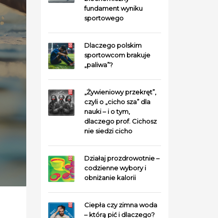
fundament wyniku
sportowego
Dlaczego polskim
sportowcom brakuje
„paliwa”?
„Żywieniowy przekręt”,
czyli o „cicho sza” dla
nauki – i o tym,
dlaczego prof. Cichosz
nie siedzi cicho
Działaj prozdrowotnie –
codzienne wybory i
obniżanie kalorii
Ciepła czy zimna woda
– którą pić i dlaczego?