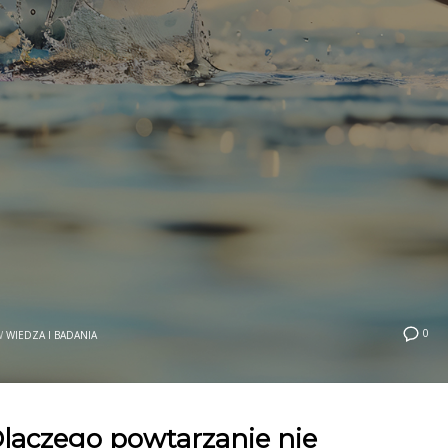
0
W
WIEDZA I BADANIA
Dlaczego powtarzanie nie