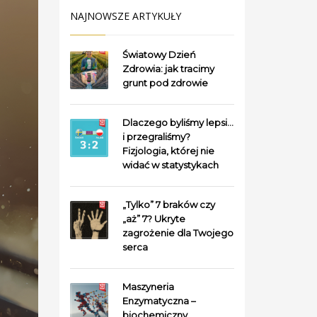
NAJNOWSZE ARTYKUŁY
Światowy Dzień
Zdrowia: jak tracimy
grunt pod zdrowie
Dlaczego byliśmy lepsi…
i przegraliśmy?
Fizjologia, której nie
widać w statystykach
„Tylko” 7 braków czy
„aż” 7? Ukryte
zagrożenie dla Twojego
serca
Maszyneria
Enzymatyczna –
biochemiczny