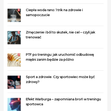
Ciepła woda rano: 1 trik na zdrowie i
samopoczucie
Zmęczenie i ból to skutek, nie cel – czyli jak
trenować
PTF po treningu: jak uruchomić odbudowę
mięśni zanim będzie za późno
Sport a zdrowie. Czy sportowiec może być
zdrowy?
Efekt Warburga – zapomniana broń w treningu
sportowca