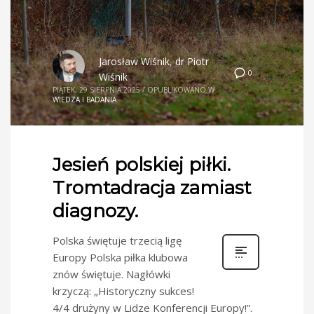
Jarosław Wiśnik
,
dr Piotr
0
Wiśnik
PIĄTEK, 29 SIERPNIA 2025
/
OPUBLIKOWANO W
WIEDZA I BADANIA
Jesień polskiej piłki.
Tromtadracja zamiast
diagnozy.
Polska świętuje trzecią ligę
Europy Polska piłka klubowa
znów świętuje. Nagłówki
krzyczą: „Historyczny sukces!
4/4 drużyny w Lidze Konferencji Europy!”.