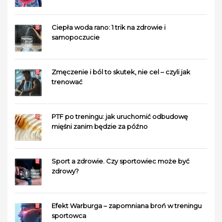
Ciepła woda rano: 1 trik na zdrowie i
samopoczucie
Zmęczenie i ból to skutek, nie cel – czyli jak
trenować
PTF po treningu: jak uruchomić odbudowę
mięśni zanim będzie za późno
Sport a zdrowie. Czy sportowiec może być
zdrowy?
Efekt Warburga – zapomniana broń w treningu
sportowca