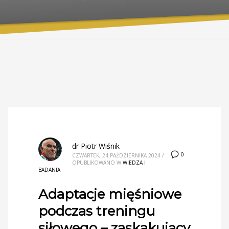
dr Piotr Wiśnik
0
CZWARTEK, 24 PAŹDZIERNIKA 2024
/
OPUBLIKOWANO W
WIEDZA I
BADANIA
Adaptacje mięśniowe
podczas treningu
siłowego – zaskakujący