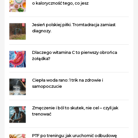
o kaloryczność tego, co jesz
Jesień polskiej piłki. Tromtadracja zamiast
diagnozy.
Dlaczego witamina C to pierwszy obrońca
żołądka?
Ciepła woda rano: 1 trik na zdrowie i
samopoczucie
Zmęczenie i ból to skutek, nie cel – czyli jak
trenować
PTF po treningu: jak uruchomić odbudowę