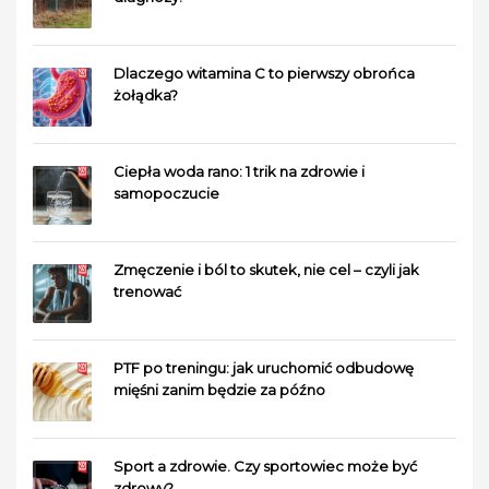
Dlaczego witamina C to pierwszy obrońca
żołądka?
Ciepła woda rano: 1 trik na zdrowie i
samopoczucie
Zmęczenie i ból to skutek, nie cel – czyli jak
trenować
PTF po treningu: jak uruchomić odbudowę
mięśni zanim będzie za późno
Sport a zdrowie. Czy sportowiec może być
zdrowy?