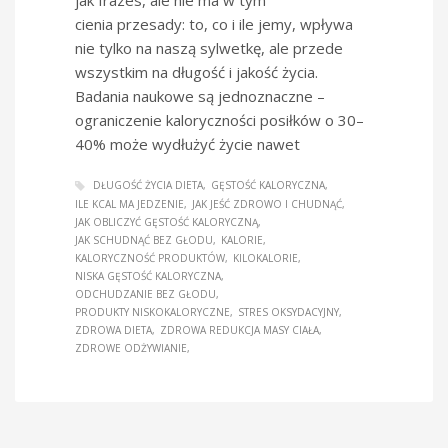
cienia przesady: to, co i ile jemy, wpływa
nie tylko na naszą sylwetkę, ale przede
wszystkim na długość i jakość życia.
Badania naukowe są jednoznaczne –
ograniczenie kaloryczności posiłków o 30–
40% może wydłużyć życie nawet
DŁUGOŚĆ ŻYCIA DIETA
GĘSTOŚĆ KALORYCZNA
ILE KCAL MA JEDZENIE
JAK JEŚĆ ZDROWO I CHUDNĄĆ
JAK OBLICZYĆ GĘSTOŚĆ KALORYCZNĄ
JAK SCHUDNĄĆ BEZ GŁODU
KALORIE
KALORYCZNOŚĆ PRODUKTÓW
KILOKALORIE
NISKA GĘSTOŚĆ KALORYCZNA
ODCHUDZANIE BEZ GŁODU
PRODUKTY NISKOKALORYCZNE
STRES OKSYDACYJNY
ZDROWA DIETA
ZDROWA REDUKCJA MASY CIAŁA
ZDROWE ODŻYWIANIE