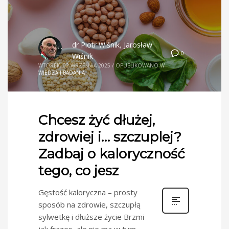
dr Piotr Wiśnik
,
Jarosław
0
Wiśnik
WTOREK, 02 WRZEŚNIA 2025
/
OPUBLIKOWANO W
WIEDZA I BADANIA
Chcesz żyć dłużej,
zdrowiej i… szczuplej?
Zadbaj o kaloryczność
tego, co jesz
Gęstość kaloryczna – prosty
sposób na zdrowie, szczupłą
sylwetkę i dłuższe życie Brzmi
jak frazes, ale nie ma w tym