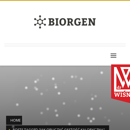
HOME
POSTS TAGGED "JAK OBLICZYĆ GĘSTOŚĆ KALORYCZNĄ"