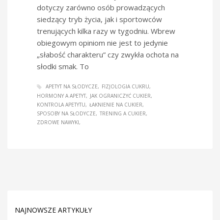
dotyczy zarówno osób prowadzących
siedzący tryb życia, jak i sportowców
trenujących kilka razy w tygodniu. Wbrew
obiegowym opiniom nie jest to jedynie
„słabość charakteru” czy zwykła ochota na
słodki smak. To
APETYT NA SŁODYCZE
FIZJOLOGIA CUKRU
HORMONY A APETYT
JAK OGRANICZYĆ CUKIER
KONTROLA APETYTU
ŁAKNIENIE NA CUKIER
SPOSOBY NA SŁODYCZE
TRENING A CUKIER
ZDROWE NAWYKI
NAJNOWSZE ARTYKUŁY