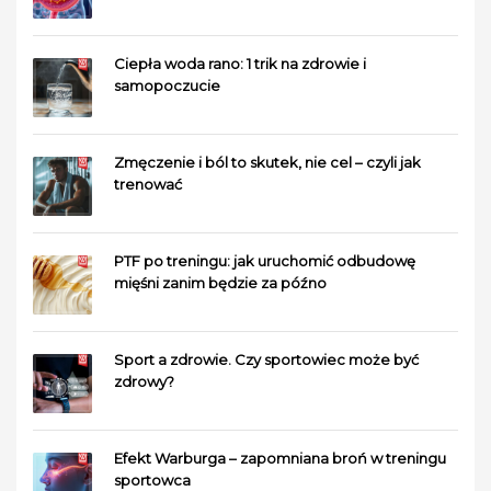
Ciepła woda rano: 1 trik na zdrowie i
samopoczucie
Zmęczenie i ból to skutek, nie cel – czyli jak
trenować
PTF po treningu: jak uruchomić odbudowę
mięśni zanim będzie za późno
Sport a zdrowie. Czy sportowiec może być
zdrowy?
Efekt Warburga – zapomniana broń w treningu
sportowca