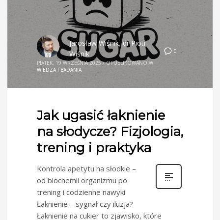
Jarosław Wiśnik
,
dr Piotr
0
Wiśnik
PIĄTEK, 19 WRZEŚNIA 2025
/
OPUBLIKOWANO W
WIEDZA I BADANIA
Jak ugasić łaknienie
na słodycze? Fizjologia,
trening i praktyka
Kontrola apetytu na słodkie –
od biochemii organizmu po
trening i codzienne nawyki
Łaknienie – sygnał czy iluzja?
Łaknienie na cukier to zjawisko, które