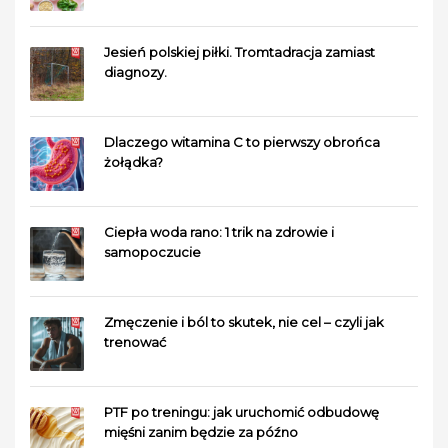
Jesień polskiej piłki. Tromtadracja zamiast
diagnozy.
Dlaczego witamina C to pierwszy obrońca
żołądka?
Ciepła woda rano: 1 trik na zdrowie i
samopoczucie
Zmęczenie i ból to skutek, nie cel – czyli jak
trenować
PTF po treningu: jak uruchomić odbudowę
mięśni zanim będzie za późno