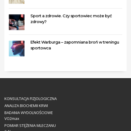
Sport a zdrowie. Czy sportowiec może być
zdrowy?
Efekt Warburga – zapomniana broń w treningu
sportowca
KONSULTACJA FIZJOLOGICZNA
ANALIZA BIOCHEMII KRWI
BADANIA WYDOLNOŚCIOWE
VO2max
POMIAR STĘŻENIA MLECZANU