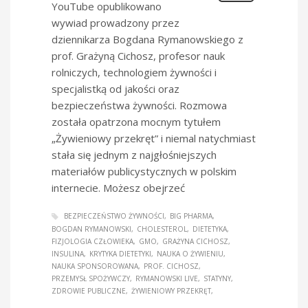
YouTube opublikowano
wywiad prowadzony przez
dziennikarza Bogdana Rymanowskiego z
prof. Grażyną Cichosz, profesor nauk
rolniczych, technologiem żywności i
specjalistką od jakości oraz
bezpieczeństwa żywności. Rozmowa
została opatrzona mocnym tytułem
„Żywieniowy przekręt” i niemal natychmiast
stała się jednym z najgłośniejszych
materiałów publicystycznych w polskim
internecie. Możesz obejrzeć
BEZPIECZEŃSTWO ŻYWNOŚCI
BIG PHARMA
BOGDAN RYMANOWSKI
CHOLESTEROL
DIETETYKA
FIZJOLOGIA CZŁOWIEKA
GMO
GRAŻYNA CICHOSZ
INSULINA
KRYTYKA DIETETYKI
NAUKA O ŻYWIENIU
NAUKA SPONSOROWANA
PROF. CICHOSZ
PRZEMYSŁ SPOŻYWCZY
RYMANOWSKI LIVE
STATYNY
ZDROWIE PUBLICZNE
ŻYWIENIOWY PRZEKRĘT