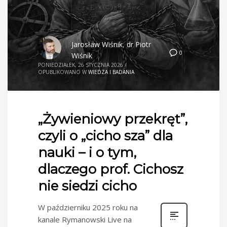
Jarosław Wiśnik
,
dr Piotr
0
Wiśnik
PONIEDZIAŁEK, 26 STYCZNIA 2026
/
OPUBLIKOWANO W
WIEDZA I BADANIA
„Żywieniowy przekręt”,
czyli o „cicho sza” dla
nauki – i o tym,
dlaczego prof. Cichosz
nie siedzi cicho
W październiku 2025 roku na
kanale Rymanowski Live na