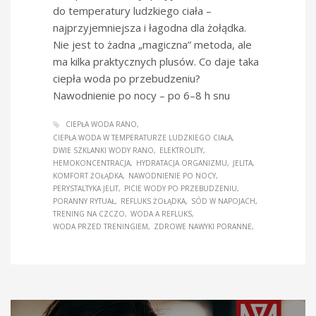
do temperatury ludzkiego ciała –
najprzyjemniejsza i łagodna dla żołądka.
Nie jest to żadna „magiczna” metoda, ale
ma kilka praktycznych plusów. Co daje taka
ciepła woda po przebudzeniu?
Nawodnienie po nocy – po 6–8 h snu
CIEPŁA WODA RANO
CIEPŁA WODA W TEMPERATURZE LUDZKIEGO CIAŁA
DWIE SZKLANKI WODY RANO
ELEKTROLITY
HEMOKONCENTRACJA
HYDRATACJA ORGANIZMU
JELITA
KOMFORT ŻOŁĄDKA
NAWODNIENIE PO NOCY
PERYSTALTYKA JELIT
PICIE WODY PO PRZEBUDZENIU
PORANNY RYTUAŁ
REFLUKS ŻOŁĄDKA
SÓD W NAPOJACH
TRENING NA CZCZO
WODA A REFLUKS
WODA PRZED TRENINGIEM
ZDROWE NAWYKI PORANNE