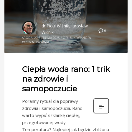
dr Piotr Wiśnik
,
Jarosław
0
Wiśnik
ŚRODA, 20 SIERPNIA 2025
/
OPUBLIKOWANO W
WIEDZA I BADANIA
Ciepła woda rano: 1 trik
na zdrowie i
samopoczucie
Poranny rytuał dla poprawy
zdrowia i samopoczucia. Rano
warto wypić szklankę ciepłej,
przegotowanej wody.
Temperatura? Najlepiej jak będzie zbliżona