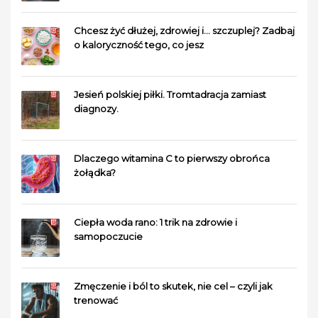
Chcesz żyć dłużej, zdrowiej i… szczuplej? Zadbaj
o kaloryczność tego, co jesz
Jesień polskiej piłki. Tromtadracja zamiast
diagnozy.
Dlaczego witamina C to pierwszy obrońca
żołądka?
Ciepła woda rano: 1 trik na zdrowie i
samopoczucie
Zmęczenie i ból to skutek, nie cel – czyli jak
trenować