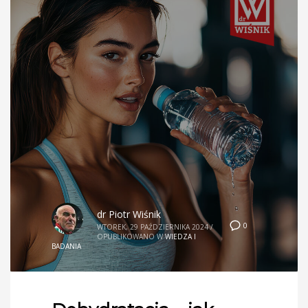
dr Piotr Wiśnik
0
WTOREK, 29 PAŹDZIERNIKA 2024
/
OPUBLIKOWANO W
WIEDZA I
BADANIA