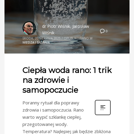
dr Piotr Wiśnik
,
Jarosław
0
Wiśnik
ŚRODA, 20 SIERPNIA 2025
/
OPUBLIKOWANO W
WIEDZA I BADANIA
Ciepła woda rano: 1 trik
na zdrowie i
samopoczucie
Poranny rytuał dla poprawy
zdrowia i samopoczucia. Rano
warto wypić szklankę ciepłej,
przegotowanej wody.
Temperatura? Najlepiej jak będzie zbliżona