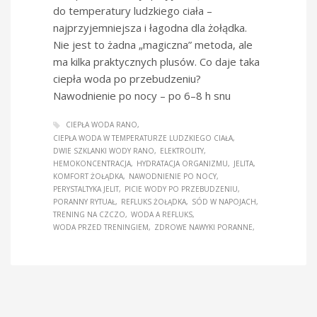
do temperatury ludzkiego ciała –
najprzyjemniejsza i łagodna dla żołądka.
Nie jest to żadna „magiczna” metoda, ale
ma kilka praktycznych plusów. Co daje taka
ciepła woda po przebudzeniu?
Nawodnienie po nocy – po 6–8 h snu
CIEPŁA WODA RANO
CIEPŁA WODA W TEMPERATURZE LUDZKIEGO CIAŁA
DWIE SZKLANKI WODY RANO
ELEKTROLITY
HEMOKONCENTRACJA
HYDRATACJA ORGANIZMU
JELITA
KOMFORT ŻOŁĄDKA
NAWODNIENIE PO NOCY
PERYSTALTYKA JELIT
PICIE WODY PO PRZEBUDZENIU
PORANNY RYTUAŁ
REFLUKS ŻOŁĄDKA
SÓD W NAPOJACH
TRENING NA CZCZO
WODA A REFLUKS
WODA PRZED TRENINGIEM
ZDROWE NAWYKI PORANNE