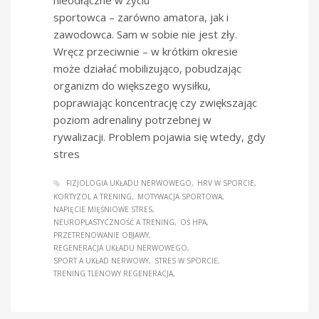
sportowca – zarówno amatora, jak i
zawodowca. Sam w sobie nie jest zły.
Wręcz przeciwnie – w krótkim okresie
może działać mobilizująco, pobudzając
organizm do większego wysiłku,
poprawiając koncentrację czy zwiększając
poziom adrenaliny potrzebnej w
rywalizacji. Problem pojawia się wtedy, gdy
stres
FIZJOLOGIA UKŁADU NERWOWEGO
HRV W SPORCIE
KORTYZOL A TRENING
MOTYWACJA SPORTOWA
NAPIĘCIE MIĘŚNIOWE STRES
NEUROPLASTYCZNOŚĆ A TRENING
OŚ HPA
PRZETRENOWANIE OBJAWY
REGENERACJA UKŁADU NERWOWEGO
SPORT A UKŁAD NERWOWY
STRES W SPORCIE
TRENING TLENOWY REGENERACJA