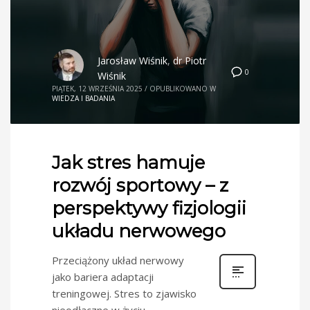
Jarosław Wiśnik
,
dr Piotr
0
Wiśnik
PIĄTEK, 12 WRZEŚNIA 2025
/
OPUBLIKOWANO W
WIEDZA I BADANIA
Jak stres hamuje
rozwój sportowy – z
perspektywy fizjologii
układu nerwowego
Przeciążony układ nerwowy
jako bariera adaptacji
treningowej. Stres to zjawisko
nieodłączne w życiu