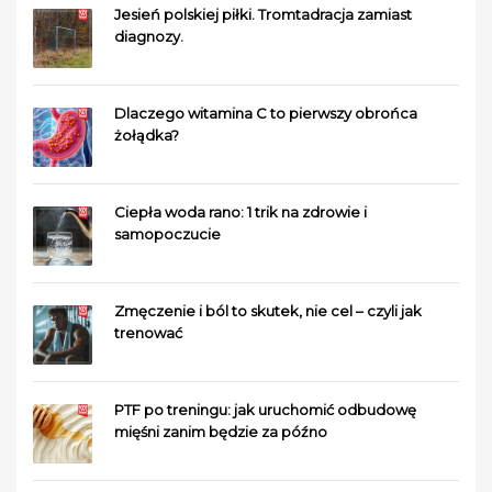
Jesień polskiej piłki. Tromtadracja zamiast
diagnozy.
Dlaczego witamina C to pierwszy obrońca
żołądka?
Ciepła woda rano: 1 trik na zdrowie i
samopoczucie
Zmęczenie i ból to skutek, nie cel – czyli jak
trenować
PTF po treningu: jak uruchomić odbudowę
mięśni zanim będzie za późno