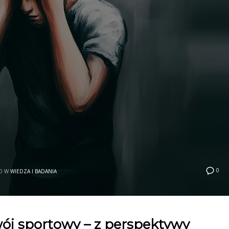
0
O W
WIEDZA I BADANIA
wój sportowy – z perspektywy