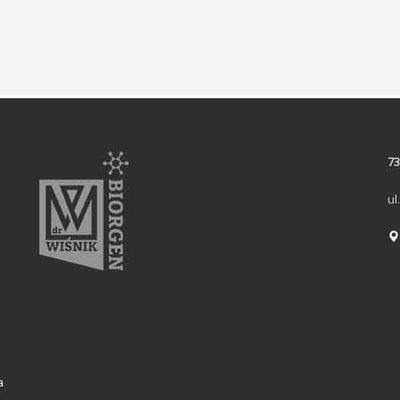
73
ul
a