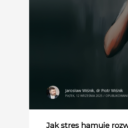
Jarosław Wiśnik
,
dr Piotr Wiśnik
PIĄTEK, 12 WRZEŚNIA 2025
/
OPUBLIKOWAN
Jak stres hamuje roz