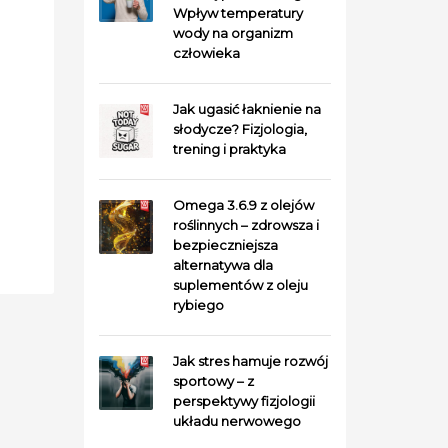
Wpływ temperatury
wody na organizm
człowieka
Jak ugasić łaknienie na
słodycze? Fizjologia,
trening i praktyka
Omega 3.6.9 z olejów
roślinnych – zdrowsza i
bezpieczniejsza
alternatywa dla
suplementów z oleju
rybiego
Jak stres hamuje rozwój
sportowy – z
perspektywy fizjologii
układu nerwowego