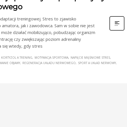
wowego
daptacji treningowej. Stres to zjawisko
 amatora, jak i zawodowca. Sam w sobie nie jest
e może działać mobilizująco, pobudzając organizm
trację czy zwiększając poziom adrenaliny
a się wtedy, gdy stres
KORTYZOL A TRENING
MOTYWACJA SPORTOWA
NAPIĘCIE MIĘŚNIOWE STRES
WANIE OBJAWY
REGENERACJA UKŁADU NERWOWEGO
SPORT A UKŁAD NERWOWY