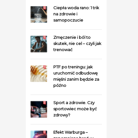
Ciepła woda rano: 1 trik
na zdrowie i
samopoczucie
Zmęczenie i ból to
skutek, nie cel – czyli jak
trenować
PTF po treningu: jak
uruchomić odbudowę
mięśni zanim będzie za
późno
Sport a zdrowie. Czy
sportowiec może być
zdrowy?
Efekt Warburga –