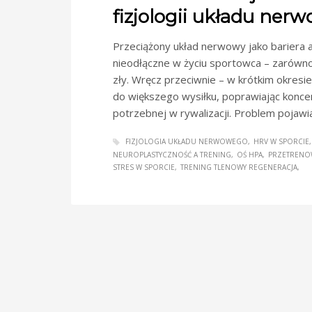
fizjologii układu ner
Przeciążony układ nerwowy jako bariera a
nieodłączne w życiu sportowca – zarówno
zły. Wręcz przeciwnie – w krótkim okresi
do większego wysiłku, poprawiając koncen
potrzebnej w rywalizacji. Problem pojawi
FIZJOLOGIA UKŁADU NERWOWEGO
HRV W SPORCIE
NEUROPLASTYCZNOŚĆ A TRENING
OŚ HPA
PRZETRENO
STRES W SPORCIE
TRENING TLENOWY REGENERACJA