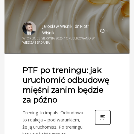
Jarosław Wiśnik
,
dr Piotr
0
Wiśnik
WTOREK, 05 SIERPNIA 2025
/
OPUBLIKOWANO W
WIEDZA I BADANIA
PTF po treningu: jak
uruchomić odbudowę
mięśni zanim będzie
za późno
Trening to impuls. Odbudowa
to reakcja – pod warunkiem,
że ją uruchomisz. Po treningu
liczy się każda minuta.