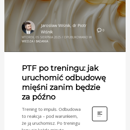
Jarosław Wiśnik
,
dr Piotr
0
Wiśnik
WTOREK, 05 SIERPNIA 2025
/
OPUBLIKOWANO W
WIEDZA I BADANIA
PTF po treningu: jak
uruchomić odbudowę
mięśni zanim będzie
za późno
Trening to impuls. Odbudowa
to reakcja – pod warunkiem,
że ją uruchomisz. Po treningu
liczy się każda minuta.