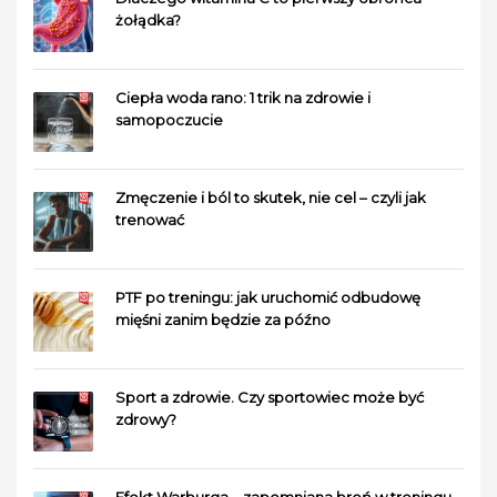
żołądka?
Ciepła woda rano: 1 trik na zdrowie i
samopoczucie
Zmęczenie i ból to skutek, nie cel – czyli jak
trenować
PTF po treningu: jak uruchomić odbudowę
mięśni zanim będzie za późno
Sport a zdrowie. Czy sportowiec może być
zdrowy?
Efekt Warburga – zapomniana broń w treningu