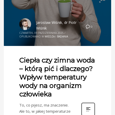
Jarosław Wiśnik
,
dr Piotr
0
Wiśnik
CZWARTEK, 09 PAŹDZIERNIKA 2025
/
OPUBLIKOWANO W
WIEDZA I BADANIA
Ciepła czy zimna woda
– którą pić i dlaczego?
Wpływ temperatury
wody na organizm
człowieka
To, co pijesz, ma znaczenie.
Ale to, w jakiej temperaturze