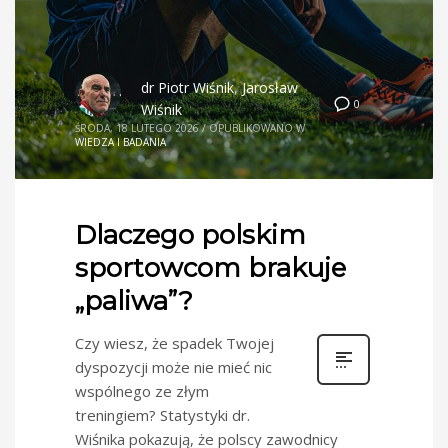
dr Piotr Wiśnik
,
Jarosław
0
Wiśnik
ŚRODA, 18 LUTEGO 2026
/
OPUBLIKOWANO W
WIEDZA I BADANIA
Dlaczego polskim
sportowcom brakuje
„paliwa”?
Czy wiesz, że spadek Twojej
dyspozycji może nie mieć nic
wspólnego ze złym
treningiem? Statystyki dr.
Wiśnika pokazują, że polscy zawodnicy