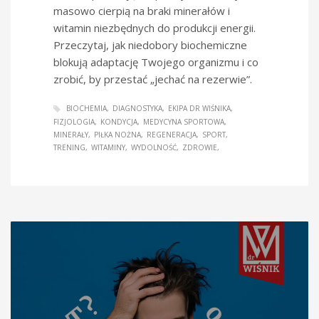
masowo cierpią na braki minerałów i
witamin niezbędnych do produkcji energii.
Przeczytaj, jak niedobory biochemiczne
blokują adaptację Twojego organizmu i co
zrobić, by przestać „jechać na rezerwie”.
BIOCHEMIA
DIAGNOSTYKA
EKIPA DR WIŚNIKA
FIZJOLOGIA
KONDYCJA
MEDYCYNA SPORTOWA
MINERAŁY
PIŁKA NOŻNA
REGENERACJA
SPORT
TRENING
WITAMINY
WYDOLNOŚĆ
ZDROWIE