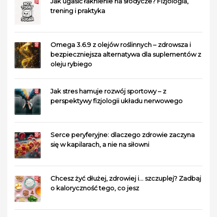
Jak ugasić łaknienie na słodycze? Fizjologia,
trening i praktyka
Omega 3.6.9 z olejów roślinnych – zdrowsza i
bezpieczniejsza alternatywa dla suplementów z
oleju rybiego
Jak stres hamuje rozwój sportowy – z
perspektywy fizjologii układu nerwowego
Serce peryferyjne: dlaczego zdrowie zaczyna
się w kapilarach, a nie na siłowni
Chcesz żyć dłużej, zdrowiej i… szczuplej? Zadbaj
o kaloryczność tego, co jesz