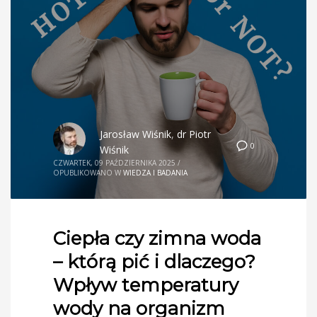
Jarosław Wiśnik
,
dr Piotr
0
Wiśnik
CZWARTEK, 09 PAŹDZIERNIKA 2025
/
OPUBLIKOWANO W
WIEDZA I BADANIA
Ciepła czy zimna woda
– którą pić i dlaczego?
Wpływ temperatury
wody na organizm