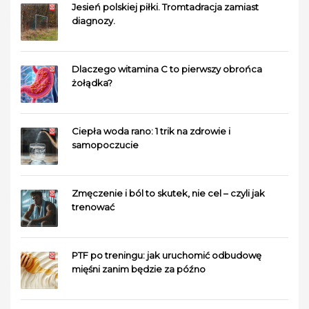
Jesień polskiej piłki. Tromtadracja zamiast
diagnozy.
Dlaczego witamina C to pierwszy obrońca
żołądka?
Ciepła woda rano: 1 trik na zdrowie i
samopoczucie
Zmęczenie i ból to skutek, nie cel – czyli jak
trenować
PTF po treningu: jak uruchomić odbudowę
mięśni zanim będzie za późno