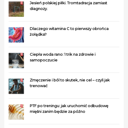
Jesień polskiej piłki. Tromtadracja zamiast
diagnozy.
Dlaczego witamina C to pierwszy obrońca
żołądka?
Ciepła woda rano: 1 trik na zdrowie i
samopoczucie
Zmęczenie i ból to skutek, nie cel – czyli jak
trenować
PTF po treningu: jak uruchomić odbudowę
mięśni zanim będzie za późno