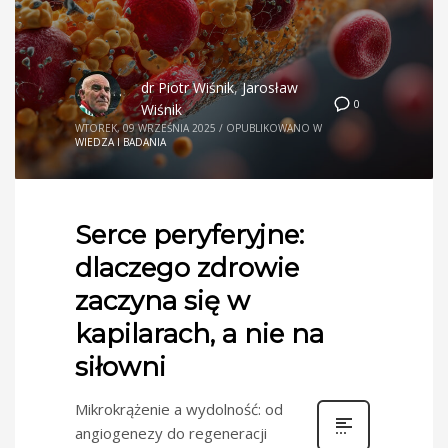
dr Piotr Wiśnik
,
Jarosław
0
Wiśnik
WTOREK, 09 WRZEŚNIA 2025
/
OPUBLIKOWANO W
WIEDZA I BADANIA
Serce peryferyjne:
dlaczego zdrowie
zaczyna się w
kapilarach, a nie na
siłowni
Mikrokrążenie a wydolność: od
angiogenezy do regeneracji