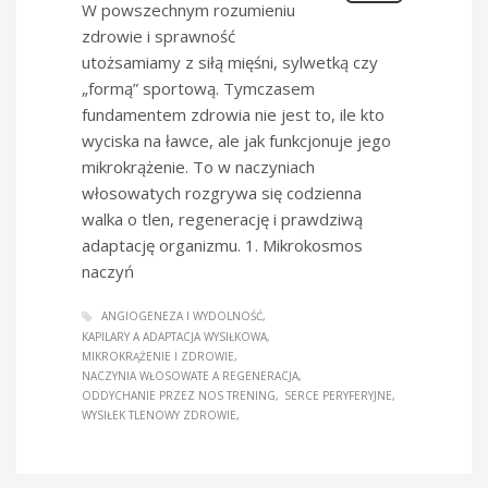
W powszechnym rozumieniu
zdrowie i sprawność
utożsamiamy z siłą mięśni, sylwetką czy
„formą” sportową. Tymczasem
fundamentem zdrowia nie jest to, ile kto
wyciska na ławce, ale jak funkcjonuje jego
mikrokrążenie. To w naczyniach
włosowatych rozgrywa się codzienna
walka o tlen, regenerację i prawdziwą
adaptację organizmu. 1. Mikrokosmos
naczyń
ANGIOGENEZA I WYDOLNOŚĆ
KAPILARY A ADAPTACJA WYSIŁKOWA
MIKROKRĄŻENIE I ZDROWIE
NACZYNIA WŁOSOWATE A REGENERACJA
ODDYCHANIE PRZEZ NOS TRENING
SERCE PERYFERYJNE
WYSIŁEK TLENOWY ZDROWIE