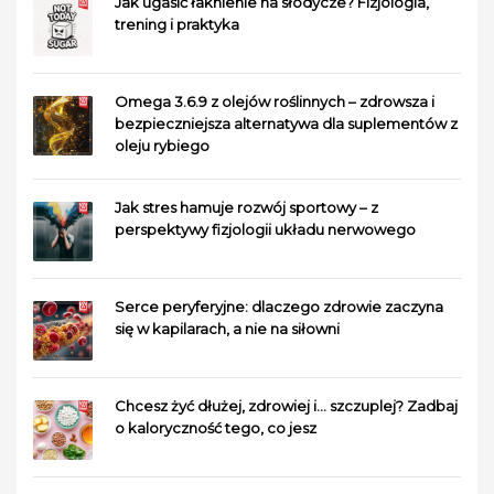
Jak ugasić łaknienie na słodycze? Fizjologia,
trening i praktyka
Omega 3.6.9 z olejów roślinnych – zdrowsza i
bezpieczniejsza alternatywa dla suplementów z
oleju rybiego
Jak stres hamuje rozwój sportowy – z
perspektywy fizjologii układu nerwowego
Serce peryferyjne: dlaczego zdrowie zaczyna
się w kapilarach, a nie na siłowni
Chcesz żyć dłużej, zdrowiej i… szczuplej? Zadbaj
o kaloryczność tego, co jesz