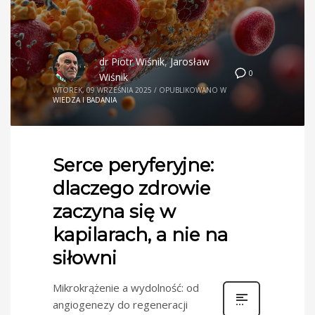
dr Piotr Wiśnik
,
Jarosław
0
Wiśnik
WTOREK, 09 WRZEŚNIA 2025
/
OPUBLIKOWANO W
WIEDZA I BADANIA
Serce peryferyjne:
dlaczego zdrowie
zaczyna się w
kapilarach, a nie na
siłowni
Mikrokrążenie a wydolność: od
angiogenezy do regeneracji