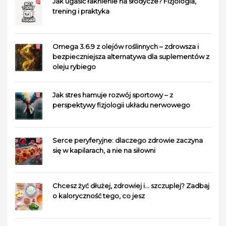
Jak ugasić łaknienie na słodycze? Fizjologia,
trening i praktyka
Omega 3.6.9 z olejów roślinnych – zdrowsza i
bezpieczniejsza alternatywa dla suplementów z
oleju rybiego
Jak stres hamuje rozwój sportowy – z
perspektywy fizjologii układu nerwowego
Serce peryferyjne: dlaczego zdrowie zaczyna
się w kapilarach, a nie na siłowni
Chcesz żyć dłużej, zdrowiej i… szczuplej? Zadbaj
o kaloryczność tego, co jesz