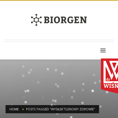
HOME
POSTS TAGGED "WYSIŁEK TLENOWY ZDROWIE"