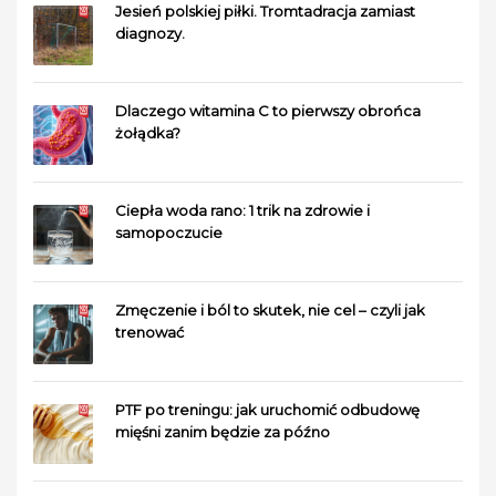
Jesień polskiej piłki. Tromtadracja zamiast
diagnozy.
Dlaczego witamina C to pierwszy obrońca
żołądka?
Ciepła woda rano: 1 trik na zdrowie i
samopoczucie
Zmęczenie i ból to skutek, nie cel – czyli jak
trenować
PTF po treningu: jak uruchomić odbudowę
mięśni zanim będzie za późno