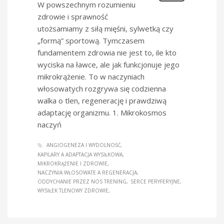
W powszechnym rozumieniu
zdrowie i sprawność
utożsamiamy z siłą mięśni, sylwetką czy
„formą” sportową. Tymczasem
fundamentem zdrowia nie jest to, ile kto
wyciska na ławce, ale jak funkcjonuje jego
mikrokrążenie. To w naczyniach
włosowatych rozgrywa się codzienna
walka o tlen, regenerację i prawdziwą
adaptację organizmu. 1. Mikrokosmos
naczyń
ANGIOGENEZA I WYDOLNOŚĆ
KAPILARY A ADAPTACJA WYSIŁKOWA
MIKROKRĄŻENIE I ZDROWIE
NACZYNIA WŁOSOWATE A REGENERACJA
ODDYCHANIE PRZEZ NOS TRENING
SERCE PERYFERYJNE
WYSIŁEK TLENOWY ZDROWIE