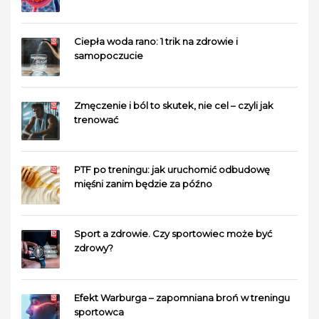
Ciepła woda rano: 1 trik na zdrowie i
samopoczucie
Zmęczenie i ból to skutek, nie cel – czyli jak
trenować
PTF po treningu: jak uruchomić odbudowę
mięśni zanim będzie za późno
Sport a zdrowie. Czy sportowiec może być
zdrowy?
Efekt Warburga – zapomniana broń w treningu
sportowca