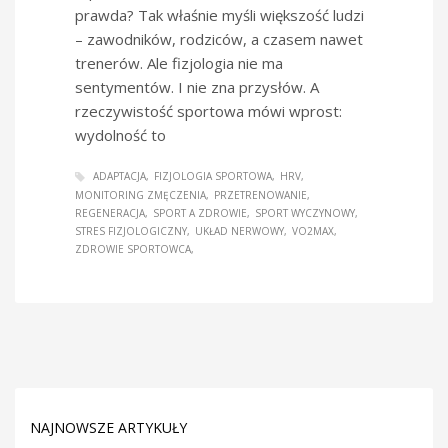
prawda? Tak właśnie myśli większość ludzi
– zawodników, rodziców, a czasem nawet
trenerów. Ale fizjologia nie ma
sentymentów. I nie zna przysłów. A
rzeczywistość sportowa mówi wprost:
wydolność to
ADAPTACJA
FIZJOLOGIA SPORTOWA
HRV
MONITORING ZMĘCZENIA
PRZETRENOWANIE
REGENERACJA
SPORT A ZDROWIE
SPORT WYCZYNOWY
STRES FIZJOLOGICZNY
UKŁAD NERWOWY
VO2MAX
ZDROWIE SPORTOWCA
NAJNOWSZE ARTYKUŁY