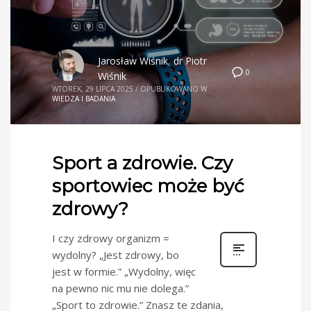
Jarosław Wiśnik
,
dr Piotr
0
Wiśnik
WTOREK, 29 LIPCA 2025
/
OPUBLIKOWANO W
WIEDZA I BADANIA
Sport a zdrowie. Czy
sportowiec może być
zdrowy?
I czy zdrowy organizm =
wydolny? „Jest zdrowy, bo
jest w formie.” „Wydolny, więc
na pewno nic mu nie dolega.”
„Sport to zdrowie.” Znasz te zdania,