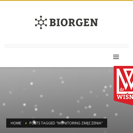
HOME
POSTS TAGGED "MONITORING ZMĘCZENIA"