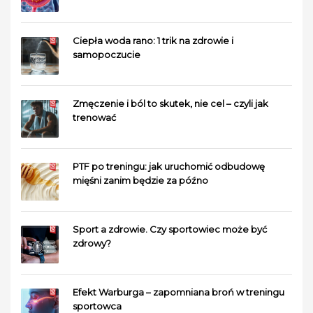
Ciepła woda rano: 1 trik na zdrowie i
samopoczucie
Zmęczenie i ból to skutek, nie cel – czyli jak
trenować
PTF po treningu: jak uruchomić odbudowę
mięśni zanim będzie za późno
Sport a zdrowie. Czy sportowiec może być
zdrowy?
Efekt Warburga – zapomniana broń w treningu
sportowca