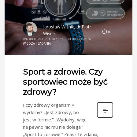
Jarosław Wiśnik
,
dr Piotr
0
Wiśnik
WTOREK, 29 LIPCA 2025
/
OPUBLIKOWANO W
WIEDZA I BADANIA
Sport a zdrowie. Czy
sportowiec może być
zdrowy?
I czy zdrowy organizm =
wydolny? „Jest zdrowy, bo
jest w formie.” „Wydolny, więc
na pewno nic mu nie dolega.”
„Sport to zdrowie.” Znasz te zdania,