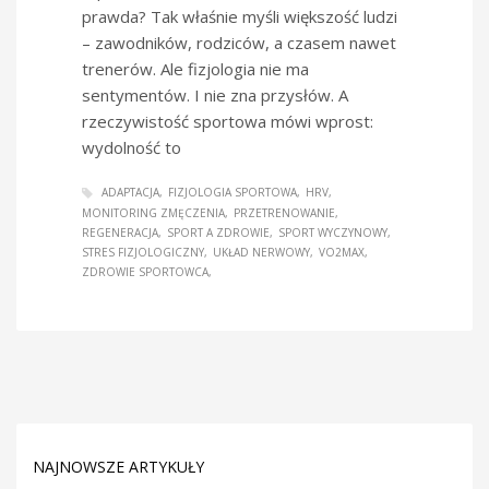
prawda? Tak właśnie myśli większość ludzi
– zawodników, rodziców, a czasem nawet
trenerów. Ale fizjologia nie ma
sentymentów. I nie zna przysłów. A
rzeczywistość sportowa mówi wprost:
wydolność to
ADAPTACJA
FIZJOLOGIA SPORTOWA
HRV
MONITORING ZMĘCZENIA
PRZETRENOWANIE
REGENERACJA
SPORT A ZDROWIE
SPORT WYCZYNOWY
STRES FIZJOLOGICZNY
UKŁAD NERWOWY
VO2MAX
ZDROWIE SPORTOWCA
NAJNOWSZE ARTYKUŁY