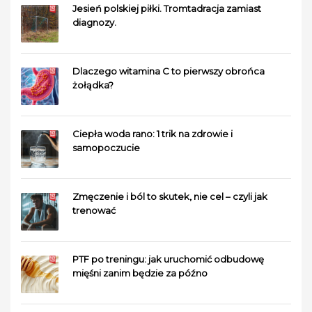
Jesień polskiej piłki. Tromtadracja zamiast
diagnozy.
Dlaczego witamina C to pierwszy obrońca
żołądka?
Ciepła woda rano: 1 trik na zdrowie i
samopoczucie
Zmęczenie i ból to skutek, nie cel – czyli jak
trenować
PTF po treningu: jak uruchomić odbudowę
mięśni zanim będzie za późno