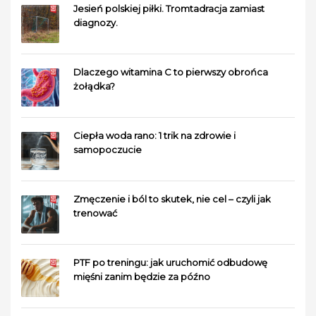
Jesień polskiej piłki. Tromtadracja zamiast
diagnozy.
Dlaczego witamina C to pierwszy obrońca
żołądka?
Ciepła woda rano: 1 trik na zdrowie i
samopoczucie
Zmęczenie i ból to skutek, nie cel – czyli jak
trenować
PTF po treningu: jak uruchomić odbudowę
mięśni zanim będzie za późno