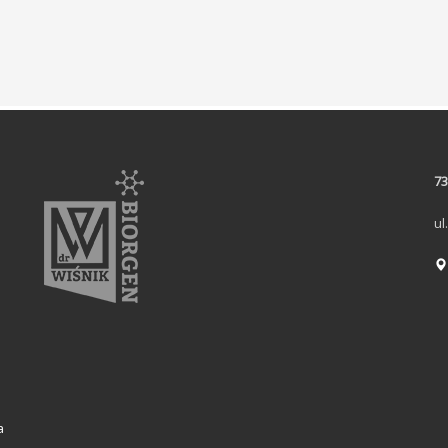
73
ul
a