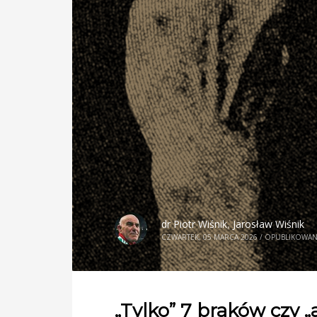
dr Piotr Wiśnik
,
Jarosław Wiśnik
CZWARTEK, 05 MARCA 2026
/
OPUBLIKOWA
„Tylko” 7 braków czy „