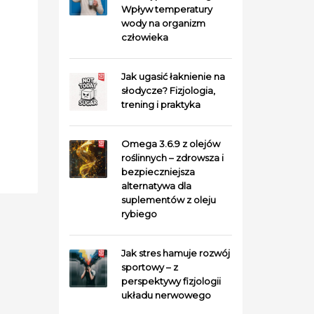
Wpływ temperatury
wody na organizm
człowieka
Jak ugasić łaknienie na
słodycze? Fizjologia,
trening i praktyka
Omega 3.6.9 z olejów
roślinnych – zdrowsza i
bezpieczniejsza
alternatywa dla
suplementów z oleju
rybiego
Jak stres hamuje rozwój
sportowy – z
perspektywy fizjologii
układu nerwowego