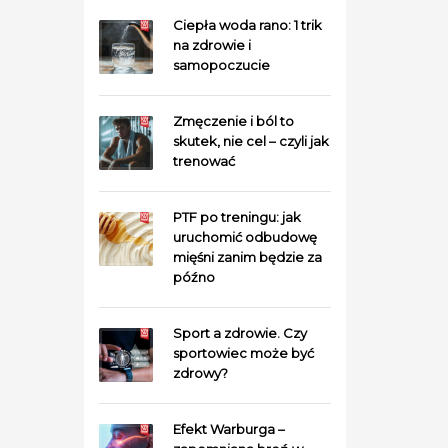
Ciepła woda rano: 1 trik
na zdrowie i
samopoczucie
Zmęczenie i ból to
skutek, nie cel – czyli jak
trenować
PTF po treningu: jak
uruchomić odbudowę
mięśni zanim będzie za
późno
Sport a zdrowie. Czy
sportowiec może być
zdrowy?
Efekt Warburga –