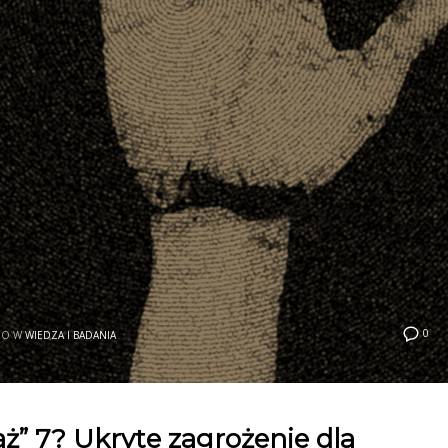
0
NO W
WIEDZA I BADANIA
aż” 7? Ukryte zagrożenie dla