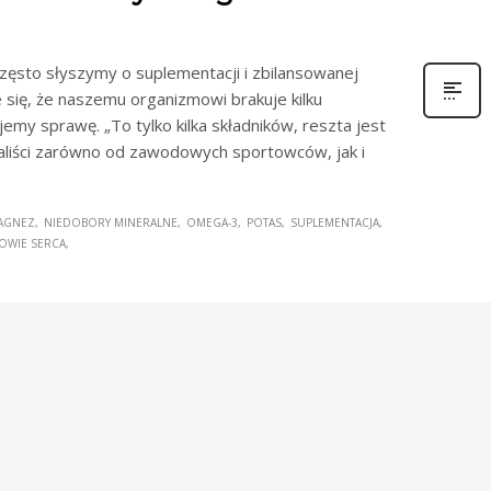
często słyszymy o suplementacji i zbilansowanej
 się, że naszemu organizmowi brakuje kilku
emy sprawę. „To tylko kilka składników, reszta jest
jaliści zarówno od zawodowych sportowców, jak i
AGNEZ
NIEDOBORY MINERALNE
OMEGA-3
POTAS
SUPLEMENTACJA
OWIE SERCA