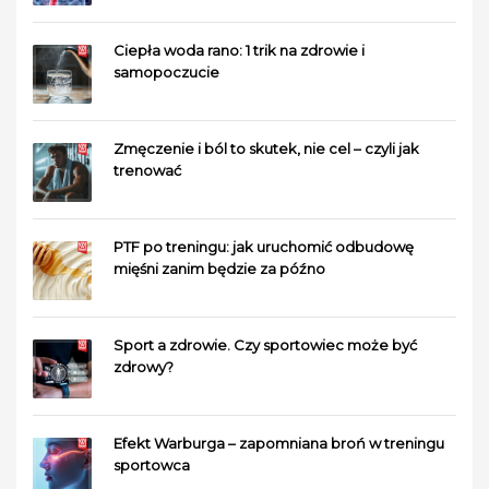
Ciepła woda rano: 1 trik na zdrowie i
samopoczucie
Zmęczenie i ból to skutek, nie cel – czyli jak
trenować
PTF po treningu: jak uruchomić odbudowę
mięśni zanim będzie za późno
Sport a zdrowie. Czy sportowiec może być
zdrowy?
Efekt Warburga – zapomniana broń w treningu
sportowca