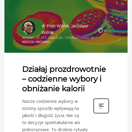
dr Piotr Wiśnik
,
Jarosław
0
Wiśnik
WTOREK, 20 STYCZNIA 2026
/
OPUBLIKOWANO W
WIEDZA I BADANIA
Działaj prozdrowotnie
– codzienne wybory i
obniżanie kalorii
Nasze codzienne wybory w
istotny sposób wpływają na
jakość i długość życia. Nie są
to decyzje spektakularne ani
jednorazowe. To drobne rytuały