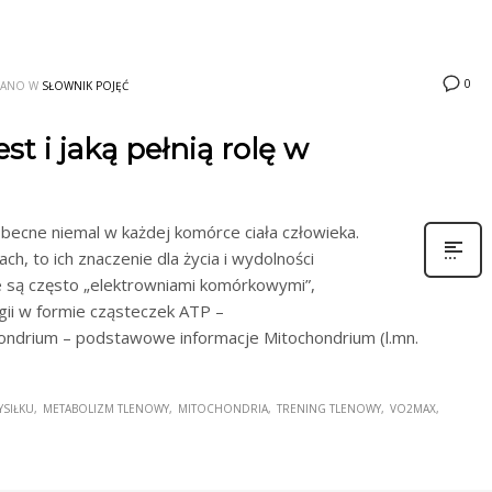
0
WANO W
SŁOWNIK POJĘĆ
st i jaką pełnią rolę w
obecne niemal w każdej komórce ciała człowieka.
ch, to ich znaczenie dla życia i wydolności
 są często „elektrowniami komórkowymi”,
ii w formie cząsteczek ATP –
hondrium – podstawowe informacje Mitochondrium (l.mn.
YSIŁKU
METABOLIZM TLENOWY
MITOCHONDRIA
TRENING TLENOWY
VO2MAX