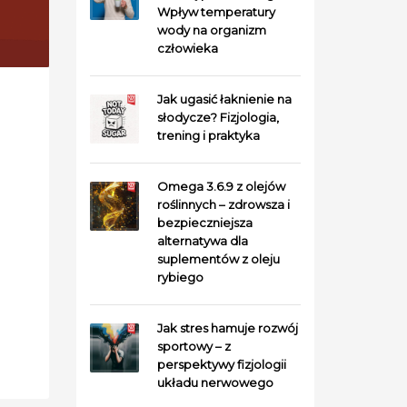
Wpływ temperatury
wody na organizm
człowieka
Jak ugasić łaknienie na
słodycze? Fizjologia,
trening i praktyka
Omega 3.6.9 z olejów
roślinnych – zdrowsza i
bezpieczniejsza
alternatywa dla
suplementów z oleju
rybiego
Jak stres hamuje rozwój
sportowy – z
perspektywy fizjologii
układu nerwowego