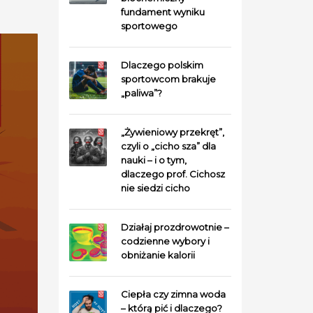
fundament wyniku
sportowego
Dlaczego polskim
sportowcom brakuje
„paliwa”?
„Żywieniowy przekręt”,
czyli o „cicho sza” dla
nauki – i o tym,
dlaczego prof. Cichosz
nie siedzi cicho
Działaj prozdrowotnie –
codzienne wybory i
obniżanie kalorii
Ciepła czy zimna woda
– którą pić i dlaczego?