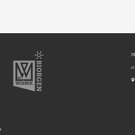
73
ul
a