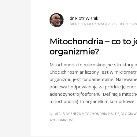
dr Piotr Wiśnik
NIEDZIELA, 08 CZERWCA 2025
/
OPUBLIKO
Mitochondria – co to je
organizmie?
Mitochondria to mikroskopijne struktury 
Choć ich rozmiar liczony jest w mikrometra
organizmu jest fundamentalne. Nazywane
ponieważ odpowiadają za produkcję energ
adenozynotrojfosforanu. Definicja mitoc
mitochondria) to organellum komórkowe
ATP
BIOGENEZA MITOCHONDRIALNA
FIZJOLOGIA W
WYTRZYMAŁOŚĆ