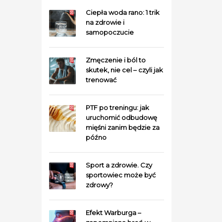
Ciepła woda rano: 1 trik
na zdrowie i
samopoczucie
Zmęczenie i ból to
skutek, nie cel – czyli jak
trenować
PTF po treningu: jak
uruchomić odbudowę
mięśni zanim będzie za
późno
Sport a zdrowie. Czy
sportowiec może być
zdrowy?
Efekt Warburga –