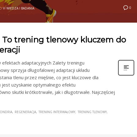
0
O W
WIEDZA I BADANIA
 To trening tlenowy kluczem do
eracji
w efektach adaptacyjnych Zalety treningu
owy sprzyja długofalowej adaptacji układu
tania tlenu przez mięśnie, co jest kluczowe dla
 jest uzyskanie optymalnego efektu
no skutki krótkotrwałe, jak i długotrwałe. Najczęściej
ONDRIA
REGENERACJA
TRENING INTERWAŁOWY
TRENING TLENOWY