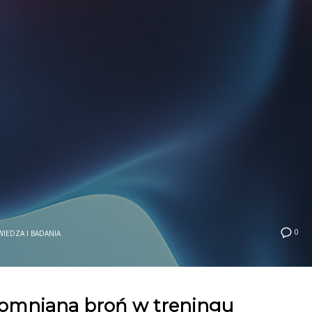
0
WIEDZA I BADANIA
pomniana broń w treningu