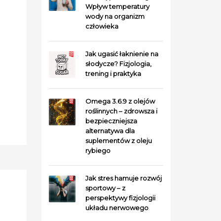
Wpływ temperatury
wody na organizm
człowieka
Jak ugasić łaknienie na
słodycze? Fizjologia,
trening i praktyka
Omega 3.6.9 z olejów
roślinnych – zdrowsza i
bezpieczniejsza
alternatywa dla
suplementów z oleju
rybiego
Jak stres hamuje rozwój
sportowy – z
perspektywy fizjologii
układu nerwowego