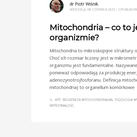
dr Piotr Wiśnik
NIEDZIELA, 08 CZERWCA 2025
/
OPUBLIKO
Mitochondria – co to je
organizmie?
Mitochondria to mikroskopijne struktury 
Choć ich rozmiar liczony jest w mikrometra
organizmu jest fundamentalne. Nazywane
ponieważ odpowiadają za produkcję energ
adenozynotrojfosforanu. Definicja mitoc
mitochondria) to organellum komórkowe
ATP
BIOGENEZA MITOCHONDRIALNA
FIZJOLOGIA W
WYTRZYMAŁOŚĆ