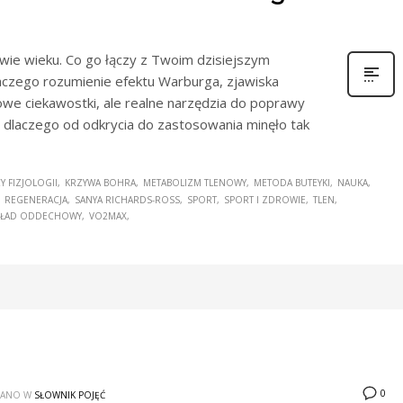
wie wieku. Co go łączy z Twoim dzisiejszym
dlaczego rozumienie efektu Warburga, zjawiska
owe ciekawostki, ale realne narzędzia do poprawy
– dlaczego od odkrycia do zastosowania minęło tak
Y FIZJOLOGII
KRZYWA BOHRA
METABOLIZM TLENOWY
METODA BUTEYKI
NAUKA
REGENERACJA
SANYA RICHARDS-ROSS
SPORT
SPORT I ZDROWIE
TLEN
ŁAD ODDECHOWY
VO2MAX
0
WANO W
SŁOWNIK POJĘĆ