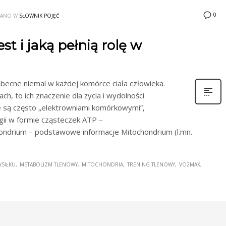
0
WANO W
SŁOWNIK POJĘĆ
st i jaką pełnią rolę w
obecne niemal w każdej komórce ciała człowieka.
ch, to ich znaczenie dla życia i wydolności
 są często „elektrowniami komórkowymi”,
ii w formie cząsteczek ATP –
hondrium – podstawowe informacje Mitochondrium (l.mn.
YSIŁKU
METABOLIZM TLENOWY
MITOCHONDRIA
TRENING TLENOWY
VO2MAX