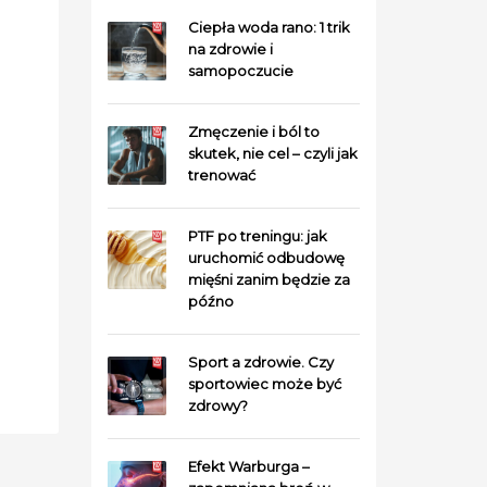
Ciepła woda rano: 1 trik
na zdrowie i
samopoczucie
Zmęczenie i ból to
skutek, nie cel – czyli jak
trenować
PTF po treningu: jak
uruchomić odbudowę
mięśni zanim będzie za
późno
Sport a zdrowie. Czy
sportowiec może być
zdrowy?
Efekt Warburga –